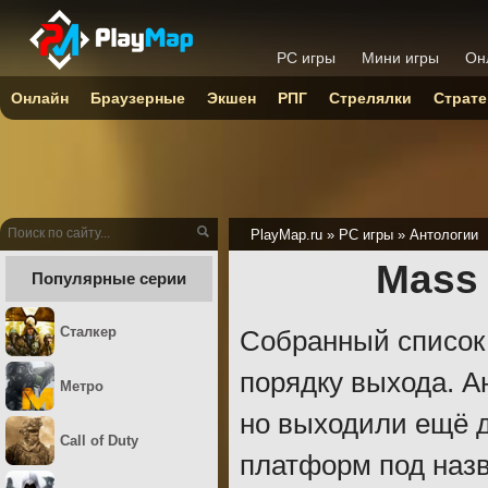
PC игры
Мини игры
Он
Онлайн
Браузерные
Экшен
РПГ
Стрелялки
Страте
PlayMap.ru
»
PC игры
»
Антологии
Mass 
Популярные серии
Сталкер
Собранный список
порядку выхода. А
Метро
но выходили ещё 
Call of Duty
платформ под назва