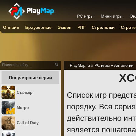
PC игры
Мини игры
Он
Онлайн
Браузерные
Экшен
РПГ
Стрелялки
Страте
PlayMap.ru
»
PC игры
»
Антологии
XC
Популярные серии
Сталкер
Список игр предст
порядку. Вся сери
Метро
действительно инт
Call of Duty
является пошагова