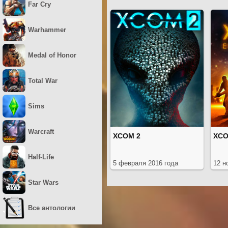
Far Cry
Warhammer
Medal of Honor
Total War
Sims
Warcraft
XCOM 2
XCO
Half-Life
5 февраля 2016 года
12 н
Star Wars
Все антологии