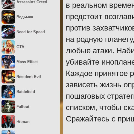
Assassins Creed
в реальном времен
предстоит возглав
Ведьмак
против захватчико
Need for Speed
на родную планету
GTA
любые атаки. Наби
убивайте иноплане
Mass Effect
Каждое принятое р
Resident Evil
зависеть жизнь оп
Battlefield
пошаговых стратег
списком, чтобы ск
Fallout
Сражайтесь с при
Hitman