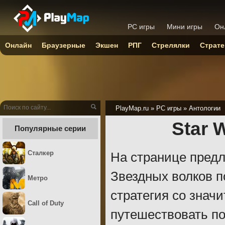
PC игры
Мини игры
Он
Онлайн
Браузерные
Экшен
РПГ
Стрелялки
Страте
PlayMap.ru
»
PC игры
»
Антологии
Star 
Популярные серии
Сталкер
На странице предл
Звездных волков п
Метро
стратегия со знач
Call of Duty
путешествовать п