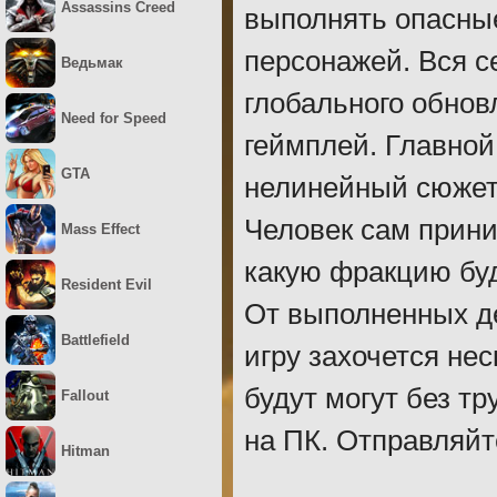
Assassins Creed
выполнять опасные
персонажей. Вся се
Ведьмак
глобального обнов
Need for Speed
геймплей. Главной
GTA
нелинейный сюжет
Человек сам прини
Mass Effect
какую фракцию буде
Resident Evil
От выполненных де
Battlefield
игру захочется не
будут могут без т
Fallout
на ПК. Отправляйт
Hitman