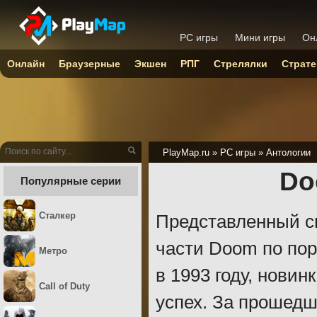
PC игры
Мини игры
Он
Онлайн
Браузерные
Экшен
РПГ
Стрелялки
Страте
PlayMap.ru
»
PC игры
»
Антологии
Do
Популярные серии
Сталкер
Представленный сп
части Doom по пор
Метро
в 1993 году, нови
Call of Duty
успех. За прошедш