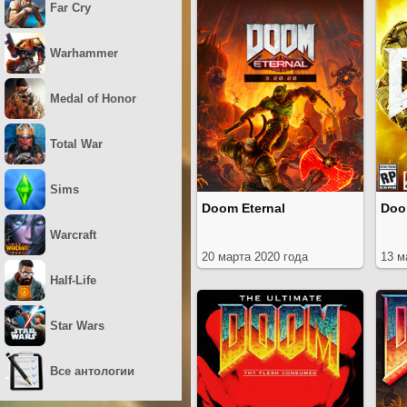
Far Cry
Warhammer
Medal of Honor
Total War
Sims
Doom Eternal
Do
Warcraft
20 марта 2020 года
13 м
Half-Life
Star Wars
Все антологии