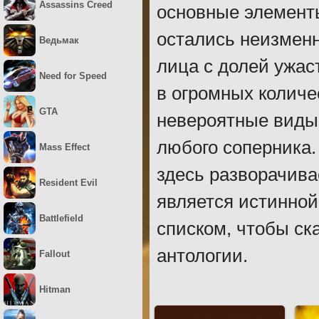
Assassins Creed
основные элемент
остались неизменн
Ведьмак
лица с долей ужас
Need for Speed
в огромных количе
GTA
невероятные виды 
любого соперника.
Mass Effect
здесь разворачив
Resident Evil
является истинной
Battlefield
списком, чтобы ск
антологии.
Fallout
Hitman