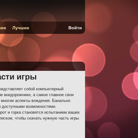
кие
Лучшие
Войти
асти игры
 представляет собой компьютерный
е внедорожники, а самое главное свои
 многие аспекты вождения. Банально
и доступными возможностями.
рот и горка становятся испытанием ваших
писком, чтобы скачать нужную часть игры