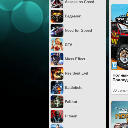
Assassins Creed
Ведьмак
Need for Speed
GTA
Mass Effect
Resident Evil
Полный
Послед
Battlefield
30 сентя
Fallout
Hitman