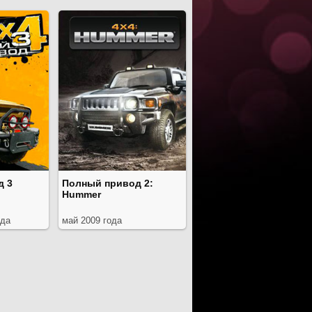
д 3
Полный привод 2:
Hummer
ода
май 2009 года