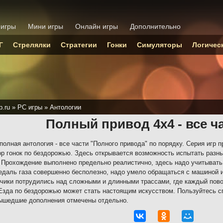
 игры
Мини игры
Онлайн игры
Дополнительно
Г
Стрелялки
Стратегии
Гонки
Симуляторы
Логичес
p.ru
»
PC игры
»
Антологии
Полный привод 4x4 - все ч
полная антология - все части "Полного привода" по порядку. Серия игр
р гонок по бездорожью. Здесь открывается возможность испытать разны
 Прохождение выполнено предельно реалистично, здесь надо учитывать
едаль газа совершенно бесполезно, надо умело обращаться с машиной 
чики потрудились над сложными и длинными трассами, где каждый пово
Езда по бездорожью может стать настоящим искусством. Пользуйтесь с
ышедшие дополнения отмечены отдельно.