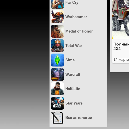
Far Cry
Warhammer
Medal of Honor
Полный
Total War
4X4
14 марта
Sims
Warcraft
Half-Life
Star Wars
Все антологии