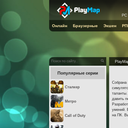
PC
Онлайн
Браузерные
Экшен
РП
PlayMa
Популярные серии
Собрана 
Сталкер
симулято
таланты.
давить п
Метро
Разработ
умений. 
на ПК. В
Call of Duty