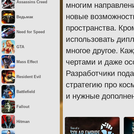
Assassins Creed
многим направлени
новые возможности
Ведьмак
пространства. Кр
Need for Speed
использовать дипл
GTA
многое другое. Ка
чертами и даже ос
Mass Effect
Разработчики под
Resident Evil
стратегию про кос
Battlefield
и нужные дополнен
Fallout
Hitman