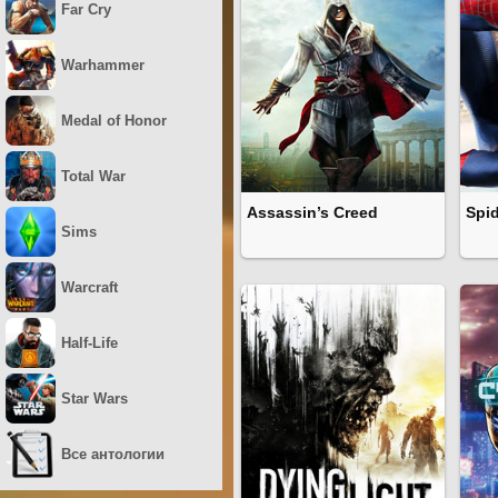
Far Cry
Warhammer
Medal of Honor
Total War
Assassin’s Creed
Spi
Sims
Warcraft
Half-Life
Star Wars
Все антологии