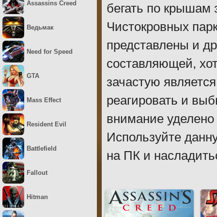
Assassins Creed
бегать по крышам 
Чистокровных парк
Ведьмак
представлены и др
Need for Speed
составляющей, хот
GTA
зачастую являетс
реагировать и выб
Mass Effect
внимание уделено
Resident Evil
Используйте данну
Battlefield
на ПК и насладить
Fallout
Hitman