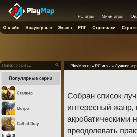
PC игры
Мини игры
Он
Онлайн
Браузерные
Экшен
РПГ
Стрелялки
Страте
PlayMap.ru
»
PC игры
»
Лучшие игр
Популярные серии
Сталкер
Собран список луч
интересный жанр, 
Метро
акробатическими 
Call of Duty
преодолевать прак