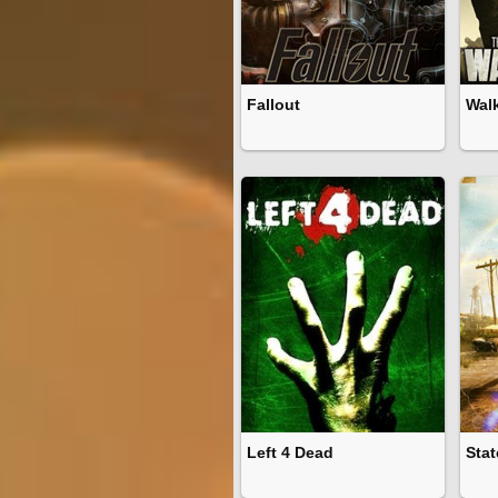
Fallout
Wal
Left 4 Dead
Stat