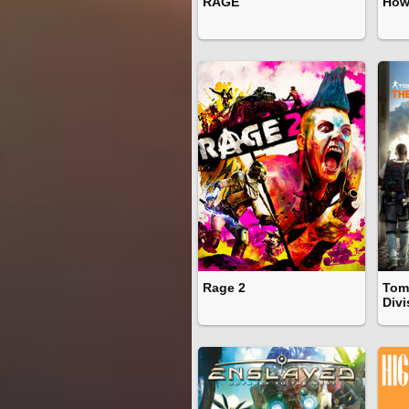
RAGE
How 
Rage 2
Tom
Divi