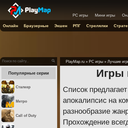
PC игры
Мини игры
Он
Онлайн
Браузерные
Экшен
РПГ
Стрелялки
Страте
PlayMap.ru
»
PC игры
»
Лучшие игр
Игры 
Популярные серии
Сталкер
Список предлагае
апокалипсис на к
Метро
разнообразие жанр
Call of Duty
Прохождение всегд