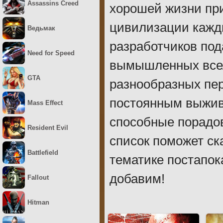
Assassins Creed
хорошей жизни пр
цивилизации кажд
Ведьмак
разработчиков под
Need for Speed
вымышленных всел
GTA
разнообразных пе
постоянным выжива
Mass Effect
способные порадо
Resident Evil
список поможет ск
Battlefield
тематике постапок
добавим!
Fallout
Hitman