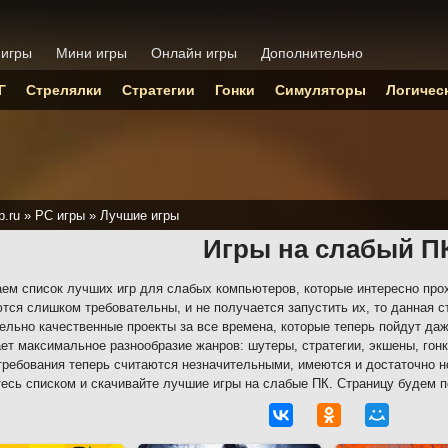
 игры
Мини игры
Онлайн игры
Дополнительно
Г
Стрелялки
Стратегии
Гонки
Симуляторы
Логичес
p.ru
»
PC игры
»
Лучшие игры
Игры на слабый П
ем список лучших игр для слабых компьютеров, которые интересно про
тся слишком требовательны, и не получается запустить их, то данная с
ельно качественные проекты за все времена, которые теперь пойдут да
ет максимальное разнообразие жанров: шутеры, стратегии, экшены, гонк
 требования теперь считаются незначительными, имеются и достаточно 
есь списком и скачивайте лучшие игры на слабые ПК. Страницу будем п