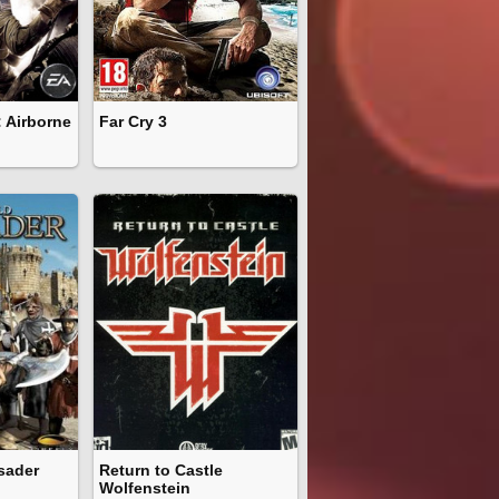
 Airborne
Far Cry 3
sader
Return to Castle
Wolfenstein