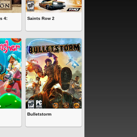
s 4:
Saints Row 2
Bulletstorm