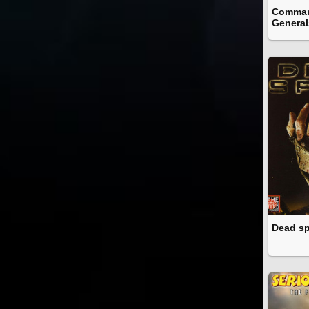
Comman
General
Dead sp