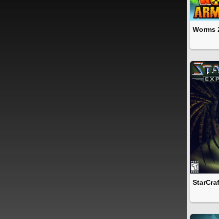
Worms 
StarCra