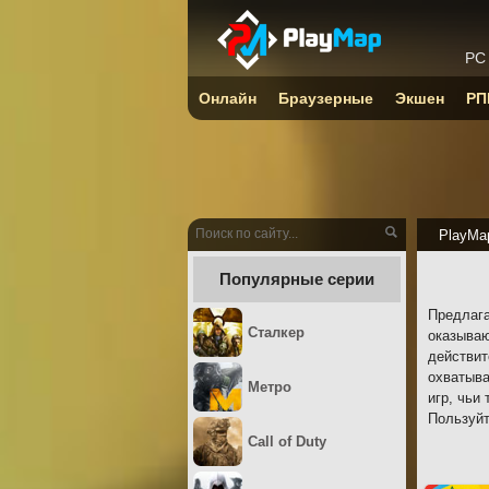
PC
Онлайн
Браузерные
Экшен
РП
PlayMa
Популярные серии
Предлага
Сталкер
оказываю
действит
охватыва
Метро
игр, чьи
Пользуйт
Call of Duty