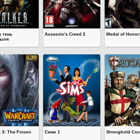
р тень
Assassin's Creed 2
Medal of Honor:
быля
t 3: The Frozen
Симс 1
Stronghold Cru