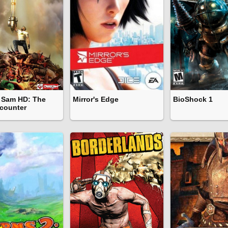
 Sam HD: The
Mirror's Edge
BioShock 1
ncounter