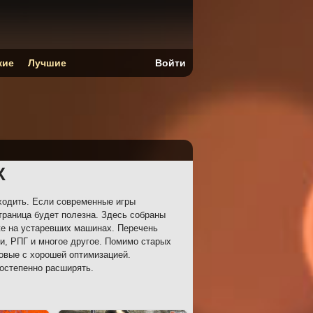
кие
Лучшие
Войти
К
ходить. Если современные игры
траница будет полезна. Здесь собраны
же на устаревших машинах. Перечень
и, РПГ и многое другое. Помимо старых
новые с хорошей оптимизацией.
остепенно расширять.