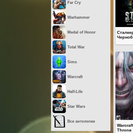
Far Cry
Warhammer
Medal of Honor
Сталке
Черно
Total War
Sims
Warcraft
Half-Life
Star Wars
Все антологии
Warcraf
Throne