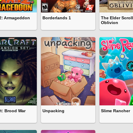
2: Armageddon
Borderlands 1
The Elder Scroll
Oblivion
ft: Brood War
Unpacking
Slime Rancher