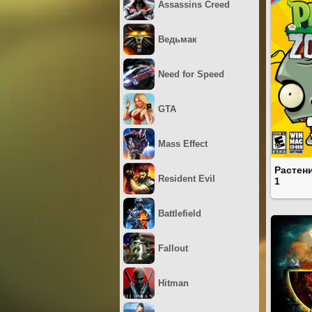
Assassins Creed
Ведьмак
Need for Speed
GTA
Mass Effect
Растен
Resident Evil
1
Battlefield
Fallout
Hitman