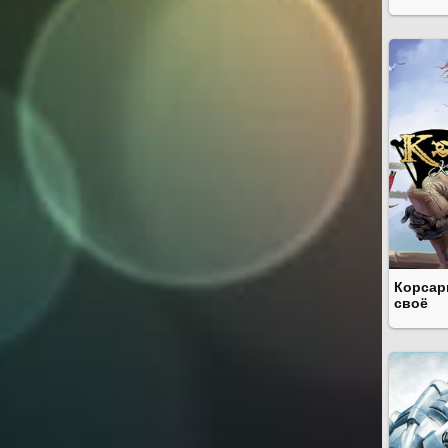
Корсар
своё