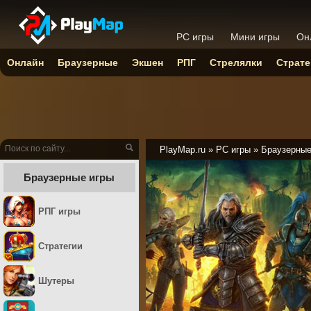
PC игры
Мини игры
Он
Онлайн
Браузерные
Экшен
РПГ
Стрелялки
Страте
PlayMap.ru
»
PC игры
»
Браузерны
Браузерные игры
РПГ игры
Стратегии
Шутеры