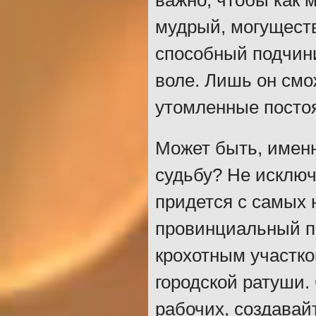
важно, чтобы как 
мудрый, могущест
способный подчини
воле. Лишь он смо
утомленные посто
Может быть, именн
судьбу? Не исключ
придется с самых 
провинциальный пр
крохотным участко
городской ратуши.
рабочих, создавай