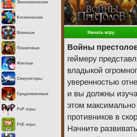
Экономические
Космические
Начать игру
Военные
Войны престоло
Пошаговые
геймеру представл
Фэнтези
владыкой огромног
Симуляторы
уверенностью отне
и вы должны изучат
Средневековые
этом максимально
PvP игры
противников в ско
PvE игры
Начните развивать