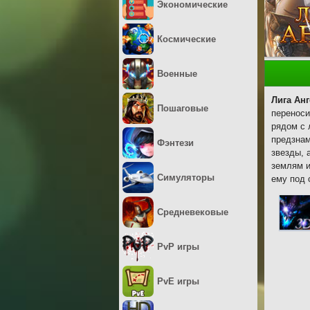
Экономические
Космические
Военные
Лига Ан
Пошаговые
переноси
рядом с 
предзнам
Фэнтези
звезды, 
землям и
Симуляторы
ему под 
Средневековые
PvP игры
PvE игры