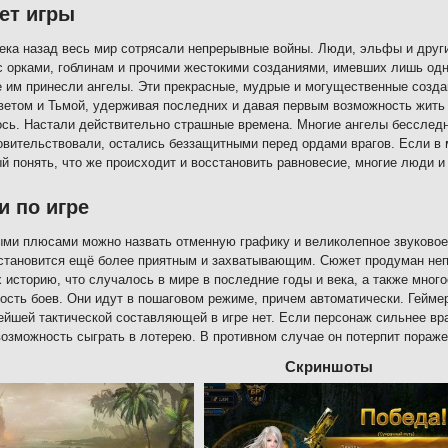
ет игры
ека назад весь мир сотрясали непрерывные войны. Люди, эльфы и дру
с орками, гоблинам и прочими жестокими созданиями, имевших лишь одну
 им принесли ангелы. Эти прекрасные, мудрые и могущественные созда
етом и Тьмой, удерживая последних и давая первым возможность жить 
сь. Настали действительно страшные времена. Многие ангелы бесследно
овительствовали, остались беззащитными перед ордами врагов. Если в 
й понять, что же происходит и восстановить равновесие, многие люди и
и по игре
ми плюсами можно назвать отменную графику и великолепное звуковое
становится ещё более приятным и захватывающим. Сюжет продуман неп
х историю, что случалось в мире в последние годы и века, а также мног
ость боев. Они идут в пошаговом режиме, причем автоматически. Геймер
ейшей тактической составляющей в игре нет. Если персонаж сильнее враг
возможность сыграть в лотерею. В противном случае он потерпит пораже
Скриншоты