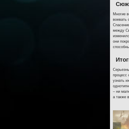
Сюж
Многие в
воевать 
Спасение
между Св
изменило
они покр
способны
Итог
Серьезны
процесс 
узнать и
однотипн
– ни мал
а также 