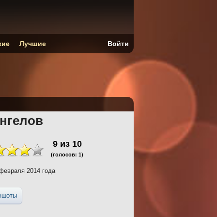
кие
Лучшие
Войти
Ангелов
9
из
10
(голосов:
1
)
февраля 2014 года
ншоты