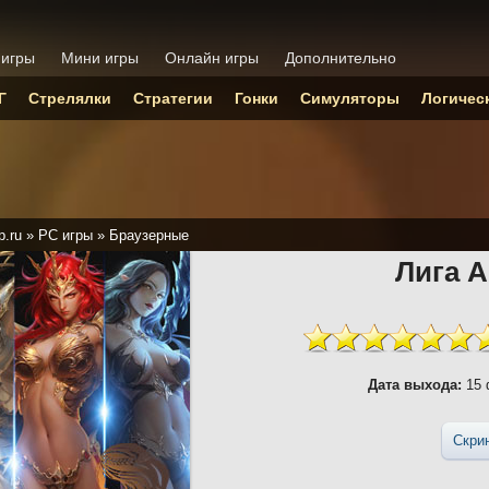
 игры
Мини игры
Онлайн игры
Дополнительно
Г
Стрелялки
Стратегии
Гонки
Симуляторы
Логичес
p.ru
»
PC игры
»
Браузерные
Лига 
Дата выхода:
15 
Скри