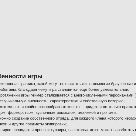
бенности игры
иколепная графика, какой могут похвастать лишь немногие браузерные 
работаны, благодаря чему игра становится ещё более увлекательной;
протяжении игры геймер сталкивается с многочисленными персонажами (
ет уникальную внешность, характеристики и собственную историю;
екательные и крайне разнообразные квесты – придется не только сражат
дом: фермерством, кузнечным ремеслом, алхимией и прочими;
можно создание собственного отряда, для каждого члена которого необ
пехи и другие предметы экипировки;
улярно проводятся арены и турниры, на которых игрок может заработать