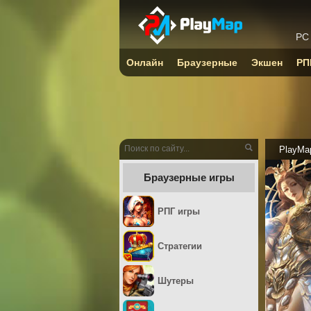
PC
Онлайн
Браузерные
Экшен
РП
PlayMa
Браузерные игры
РПГ игры
Стратегии
Шутеры