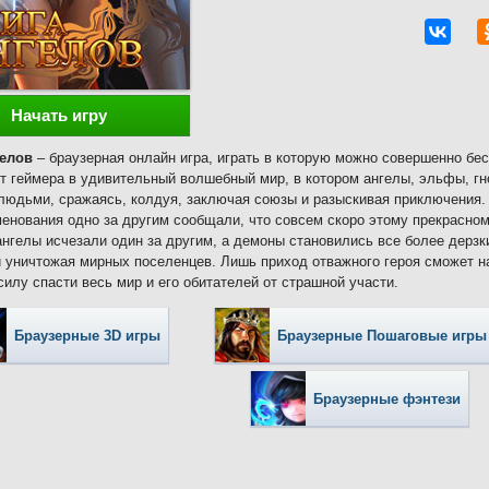
Начать игру
гелов
– браузерная онлайн игра, играть в которую можно совершенно бе
т геймера в удивительный волшебный мир, в котором ангелы, эльфы, гн
людьми, сражаясь, колдуя, заключая союзы и разыскивая приключения.
енования одно за другим сообщали, что совсем скоро этому прекрасном
ангелы исчезали один за другим, а демоны становились все более дерз
 уничтожая мирных поселенцев. Лишь приход отважного героя сможет н
силу спасти весь мир и его обитателей от страшной участи.
Браузерные 3D игры
Браузерные Пошаговые игры
Браузерные фэнтези