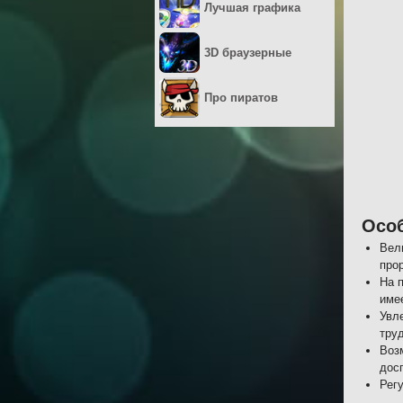
Лучшая графика
3D браузерные
Про пиратов
Осо
Вел
про
На 
име
Увл
тру
Воз
дос
Рег