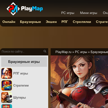
PC игры
Мини игры
Он
Онлайн
Браузерные
Экшен
РПГ
Стрелялки
Страте
PlayMap.ru
»
PC игры
»
Браузерны
Браузерные игры
РПГ игры
Стратегии
Шутеры