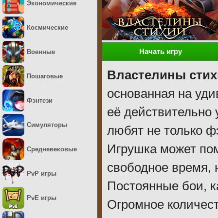
Экономические
Космические
Начать игру
Военные
Властелины стих
Пошаговые
основанная на уди
Фэнтези
её действительно 
Симуляторы
любят не только ф
Игрушка может пом
Средневековые
свободное время, н
PvP игры
Постоянные бои, ка
PvE игры
Огромное количес