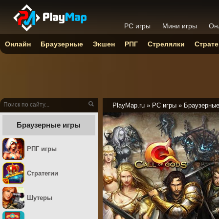
PC игры
Мини игры
Он
Онлайн
Браузерные
Экшен
РПГ
Стрелялки
Страте
PlayMap.ru
»
PC игры
»
Браузерны
Браузерные игры
РПГ игры
Стратегии
Шутеры