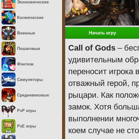
Экономические
Космические
Начать игру
Военные
Call of Gods
– бес
Пошаговые
удивительным обра
Фэнтези
переносит игрока 
Симуляторы
отважный герой, п
рыцари. Как положе
Средневековые
замок. Хотя больш
PvP игры
выполнении многоч
PvE игры
коем случае не ст