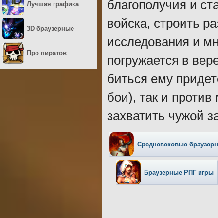
благополучия и ст
Лучшая графика
войска, строить р
3D браузерные
исследования и мно
Про пиратов
погружается в ве
биться ему придет
бои), так и проти
захватить чужой з
Средневековые браузер
Браузерные РПГ игры