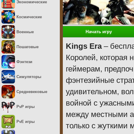
Экономические
Космические
Начать игру
Военные
Kings Era
– беспла
Пошаговые
Королей, которая 
Фэнтези
геймерам, предпо
Симуляторы
фэнтезийные страт
удивительном, вол
Средневековые
войной с ужасными
PvP игры
между местными ар
PvE игры
только с жуткими 