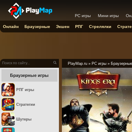
PC игры
Мини игры
Он
Онлайн
Браузерные
Экшен
РПГ
Стрелялки
Страте
PlayMap.ru
»
PC игры
»
Браузерны
Браузерные игры
РПГ игры
Стратегии
Шутеры