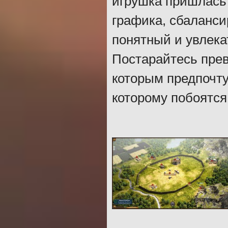
игрушка пришлась 
графика, сбаланси
понятный и увлека
Постарайтесь прев
которым предпочту
которому побоятс