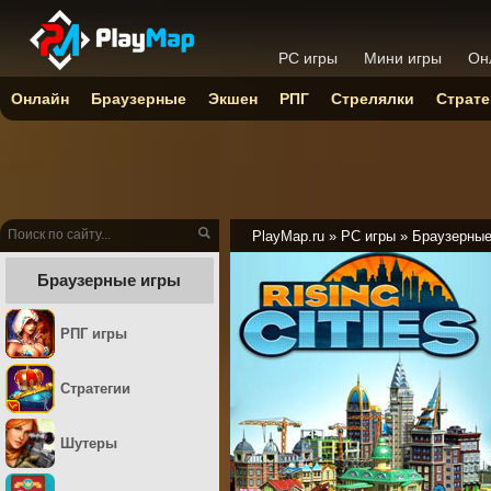
PC игры
Мини игры
Он
Онлайн
Браузерные
Экшен
РПГ
Стрелялки
Страте
PlayMap.ru
»
PC игры
»
Браузерны
Браузерные игры
РПГ игры
Стратегии
Шутеры