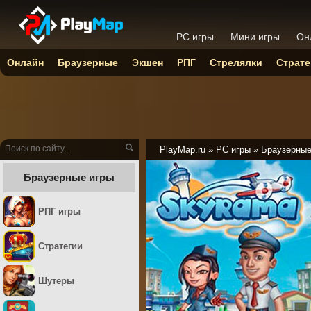
PC игры
Мини игры
Он
Онлайн
Браузерные
Экшен
РПГ
Стрелялки
Страте
PlayMap.ru
»
PC игры
»
Браузерны
Браузерные игры
РПГ игры
Стратегии
Шутеры