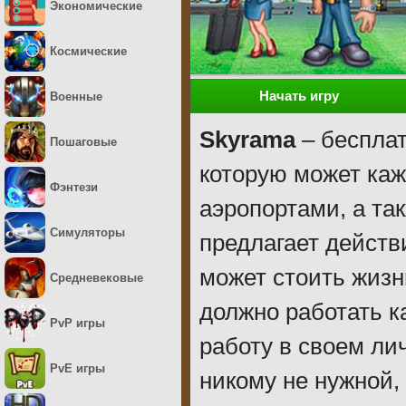
Экономические
Космические
Начать игру
Военные
Skyrama
– бесплат
Пошаговые
которую может ка
Фэнтези
аэропортами, а та
Симуляторы
предлагает действ
может стоить жизн
Средневековые
должно работать к
PvP игры
работу в своем ли
PvE игры
никому не нужной,