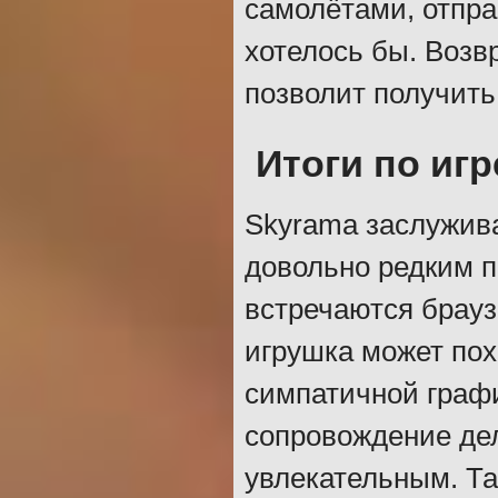
самолётами, отпра
хотелось бы. Возвр
позволит получить
Итоги по игр
Skyrama заслужива
довольно редким п
встречаются брауз
игрушка может пох
симпатичной графи
сопровождение дел
увлекательным. Та