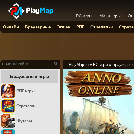
PC игры
Мини игры
Он
Онлайн
Браузерные
Экшен
РПГ
Стрелялки
Страте
PlayMap.ru
»
PC игры
»
Браузерны
Браузерные игры
РПГ игры
Стратегии
Шутеры