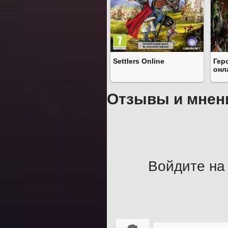
Settlers Online
Гер
онл
Отзывы и мнен
Войдите на 