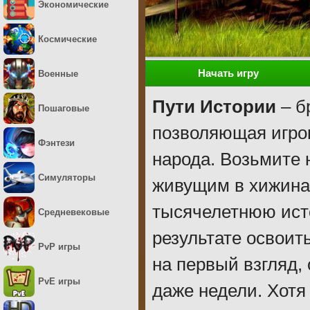
Экономические
Космические
Начать игру
Военные
Пути Истории
– б
Пошаговые
позволяющая игрок
Фэнтези
народа. Возьмите 
Симуляторы
живущим в хижинах
тысячелетнюю исто
Средневековые
результате освоит
PvP игры
на первый взгляд, 
PvE игры
даже недели. Хотя 