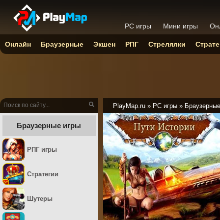
PC игры
Мини игры
Он
Онлайн
Браузерные
Экшен
РПГ
Стрелялки
Страте
PlayMap.ru
»
PC игры
»
Браузерны
Браузерные игры
РПГ игры
Стратегии
Шутеры