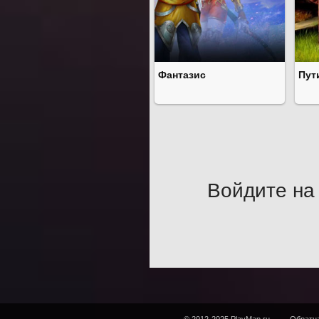
Фантазис
Пут
Войдите на 
© 2012-2025 PlayMap.ru
Обратна