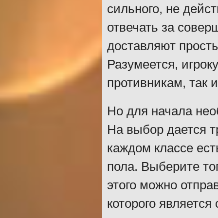
сильного, не дейс
отвечать за совер
доставляют прост
Разумеется, игрок
противникам, так 
Но для начала нео
На выбор дается тр
каждом классе ест
пола. Выберите то
этого можно отпра
которого является