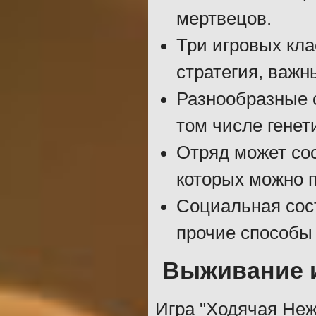
мертвецов.
Три игровых кла
стратегия, важ
Разнообразные 
том числе генет
Отряд может сос
которых можно п
Социальная сост
прочие способы
Выживание и
Игра "Ходячая Неж