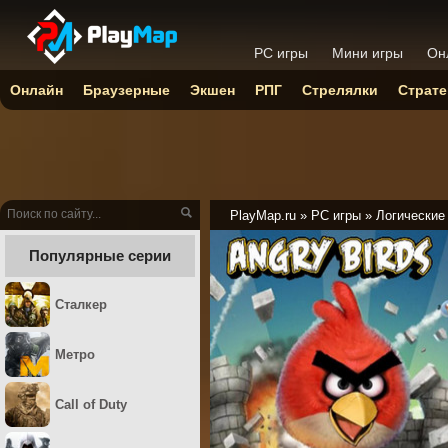
PC игры
Мини игры
Он
Онлайн
Браузерные
Экшен
РПГ
Стрелялки
Страте
PlayMap.ru
»
PC игры
»
Логические
Популярные серии
Сталкер
Метро
Call of Duty