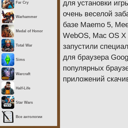
для установки игр
Far Cry
очень веселой заб
Warhammer
базе Maemo 5, Mee
Medal of Honor
WebOS, Mac OS X и
запустили специа
Total War
для браузера Goog
Sims
популярных браузе
Warcraft
приложений скачив
Half-Life
Star Wars
Все антологии