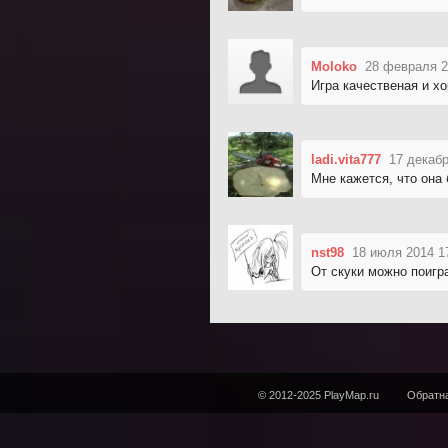
Moloko
28 февраля 2
Игра качественая и х
ladi.vita777
17 декабр
Мне кажется, что она
nst98
18 июля 2014 1
От скуки можно поигра
© 2012-2025 PlayMap.ru
Обратна