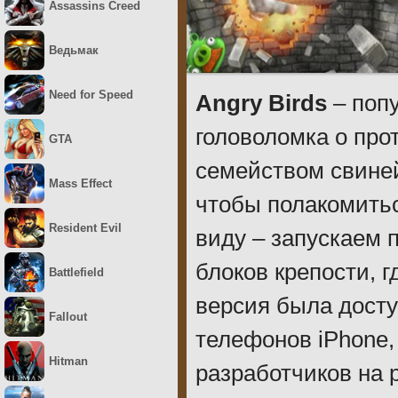
Assassins Creed
Ведьмак
Need for Speed
Angry Birds
– поп
головоломка о про
GTA
семейством свиней
Mass Effect
чтобы полакомитьс
Resident Evil
виду – запускаем 
блоков крепости, 
Battlefield
версия была досту
Fallout
телефонов iPhone,
Hitman
разработчиков на 