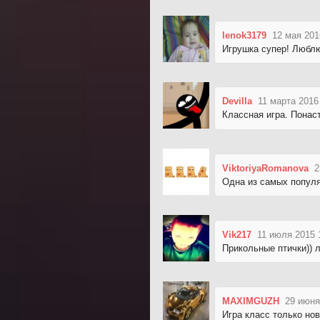
lenok3179
12 мая 201
Игрушка супер! Люблю
Devilla
11 марта 2016
Классная игра. Понаст
ViktoriyaRomanova
2
Одна из самых популя
Vik217
11 июля 2015 
Прикольные птички)) 
MAXIMGUZH
29 июня
Игра класс только но