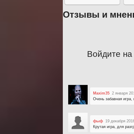
Отзывы и мнен
Войдите на 
Maxim35
2 января 20
Очень забавная игра, 
фыф
19 декабря 201
Крутая игра, для разг