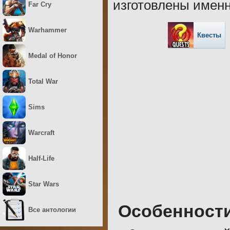
изготовлены именн
Far Cry
Warhammer
Квесты
Medal of Honor
Total War
Sims
Warcraft
Half-Life
Star Wars
Особенност
Все антологии