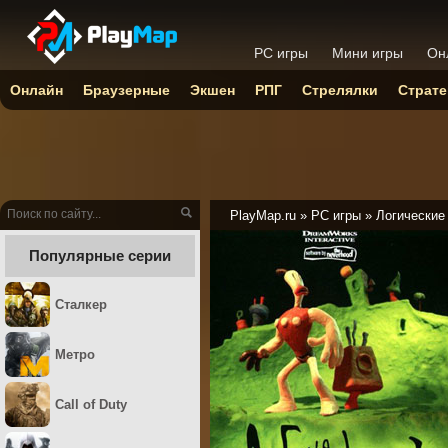
PC игры
Мини игры
Он
Онлайн
Браузерные
Экшен
РПГ
Стрелялки
Страте
PlayMap.ru
»
PC игры
»
Логические
Популярные серии
Сталкер
Метро
Call of Duty