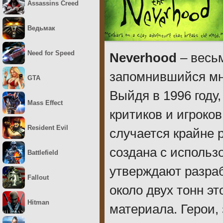
Assassins Creed
Ведьмак
Need for Speed
Neverhood
– весьм
запомнившийся мн
GTA
Выйдя в 1996 году
Mass Effect
критиков и игроков
Resident Evil
случается крайне 
создана с использ
Battlefield
утверждают разраб
Fallout
около двух тонн э
Hitman
материала. Герои,