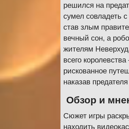
решился на предат
сумел совладеть с
став злым правите
вечный сон, а роб
жителям Неверхуда
всего королевства
рискованное путеш
наказав предателя
Обзор и мне
Сюжет игры раскрыв
находить видеокас