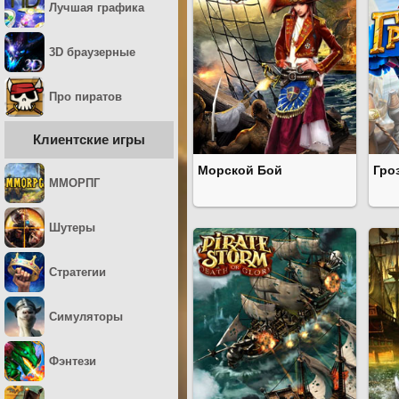
Лучшая графика
3D браузерные
Про пиратов
Клиентские игры
Морской Бой
Гро
ММОРПГ
Шутеры
Стратегии
Симуляторы
Фэнтези