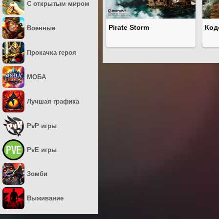
С открытым миром
Pirate Storm
Код
Военные
Прокачка героя
МОБА
Лучшая графика
PvP игры
PvE игры
Зомби
Выживание