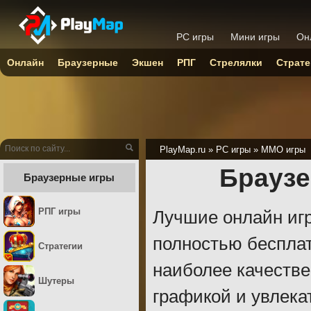
PC игры
Мини игры
Он
Онлайн
Браузерные
Экшен
РПГ
Стрелялки
Страте
PlayMap.ru
»
PC игры
»
ММО игры
Браузе
Браузерные игры
РПГ игры
Лучшие онлайн игр
полностью бесплат
Стратегии
наиболее качеств
Шутеры
графикой и увлека