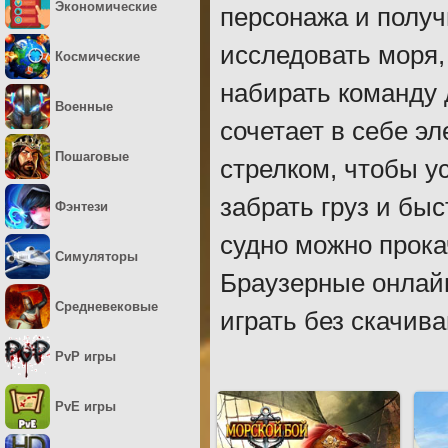
Экономические
персонажа и получ
исследовать моря, 
Космические
набирать команду
Военные
сочетает в себе э
Пошаговые
стрелком, чтобы у
забрать груз и бы
Фэнтези
судно можно прока
Симуляторы
Браузерные онлайн
Средневековые
играть без скачива
PvP игры
PvE игры