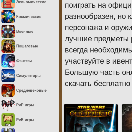
Экономические
поиграть на офиц
разнообразен, но 
Космические
персонажа и оружи
Военные
лучшие предметы р
Пошаговые
всегда необходимы
участвуйте в ивен
Фэнтези
Большую часть онл
Симуляторы
скачать бесплатно
Средневековые
PvP игры
PvE игры