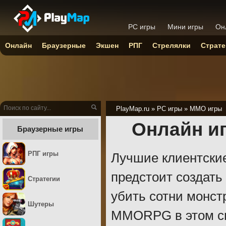
PC игры
Мини игры
Он
Онлайн
Браузерные
Экшен
РПГ
Стрелялки
Страте
PlayMap.ru
»
PC игры
»
ММО игры
Онлайн и
Браузерные игры
РПГ игры
Лучшие клиентские
предстоит создать
Стратегии
убить сотни монст
Шутеры
MMORPG в этом сп