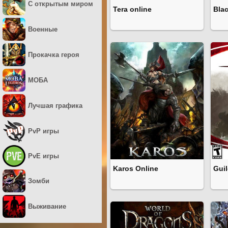
С открытым миром
Tera online
Blac
Военные
Прокачка героя
МОБА
Лучшая графика
PvP игры
PvE игры
Karos Online
Guil
Зомби
Выживание