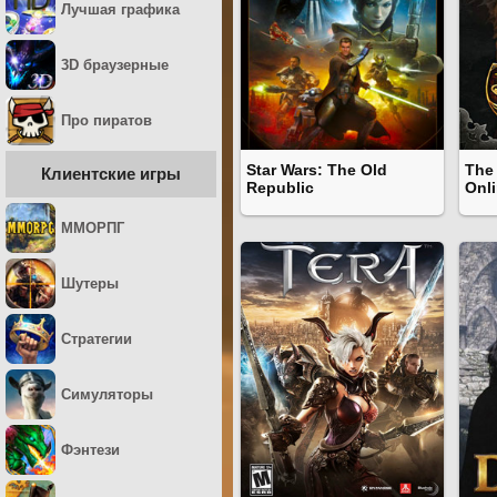
Лучшая графика
3D браузерные
Про пиратов
Star Wars: The Old
The 
Клиентские игры
Republic
Onl
ММОРПГ
Шутеры
Стратегии
Симуляторы
Фэнтези