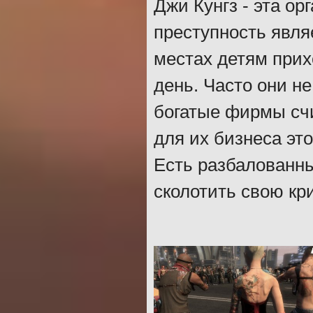
Джи Кунгз - эта ор
преступность явля
местах детям прих
день. Часто они н
богатые фирмы счит
для их бизнеса это
Есть разбалованн
сколотить свою к