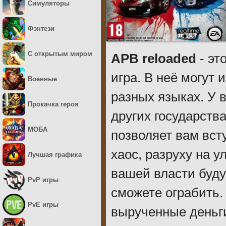
Симуляторы
Фэнтези
С открытым миром
APB reloaded
- эт
игра. В неё могут 
Военные
разных языках. У 
Прокачка героя
других государства
МОБА
позволяет вам вст
хаос, разруху на у
Лучшая графика
вашей власти буду
PvP игры
сможете ограбить. 
PvE игры
вырученные деньги