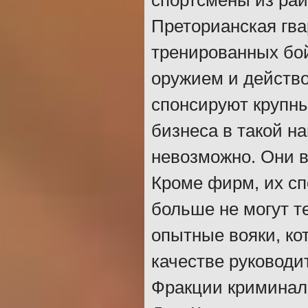
спортсмены из рай
Преторианская гва
тренированных бой
оружием и действо
спонсируют крупны
бизнеса в такой н
невозможно. Они ве
Кроме фирм, их сп
больше не могут т
опытные вояки, ко
качестве руководи
Фракции криминал