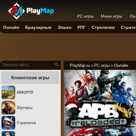
PC игры
Мини игры
Он
Онлайн
Браузерные
Экшен
РПГ
Стрелялки
Страте
PlayMap.ru
»
PC игры
»
Онлайн
Клиентские игры
ММОРПГ
Шутеры
Стратегии