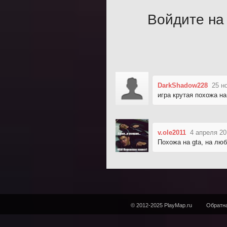
Войдите на 
DarkShadow228
25 н
игра крутая похожа на 
v.ole2011
4 апреля 20
Похожа на gta, на люб
© 2012-2025 PlayMap.ru
Обратна