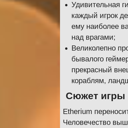
Удивительная ги
каждый игрок де
ему наиболее в
над врагами;
Великолепно пр
бывалого геймер
прекрасный вне
кораблям, ланд
Сюжет игры
Etherium переноси
Человечество вышл