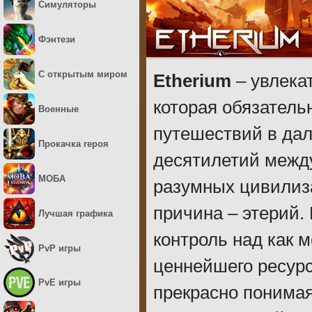
Симуляторы
Фэнтези
С открытым миром
Etherium
– увлека
которая обязатель
Военные
путешествий в дал
Прокачка героя
десятилетий межд
МОБА
разумных цивилиза
причина – этерий.
Лучшая графика
контроль над как 
PvP игры
ценнейшего ресурс
PvE игры
прекрасно понима