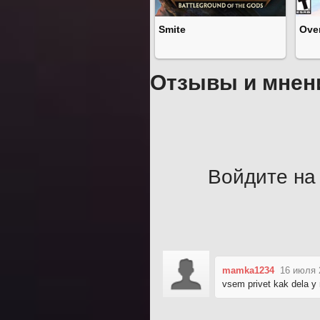
Smite
Ove
Отзывы и мнен
Войдите на 
mamka1234
16 июля 
vsem privet kak dela 