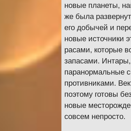
новые планеты, на
же была разверну
его добычей и пер
новые источники э
расами, которые в
запасами. Интары,
паранормальные с
противниками. Век
поэтому готовы бе
новые месторожден
совсем непросто.