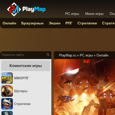
PC игры
Мини игры
Он
Онлайн
Браузерные
Экшен
РПГ
Стрелялки
Страте
PlayMap.ru
»
PC игры
»
Онлайн
Клиентские игры
ММОРПГ
Шутеры
Стратегии