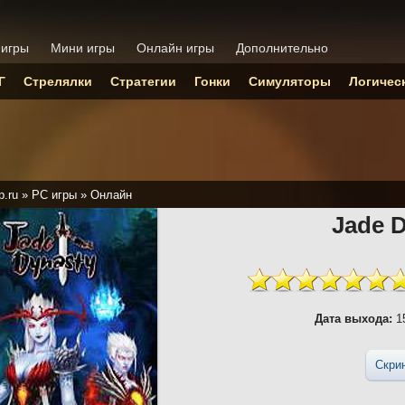
 игры
Мини игры
Онлайн игры
Дополнительно
Г
Стрелялки
Стратегии
Гонки
Симуляторы
Логичес
p.ru
»
PC игры
»
Онлайн
Jade 
Дата выхода:
15
Скри