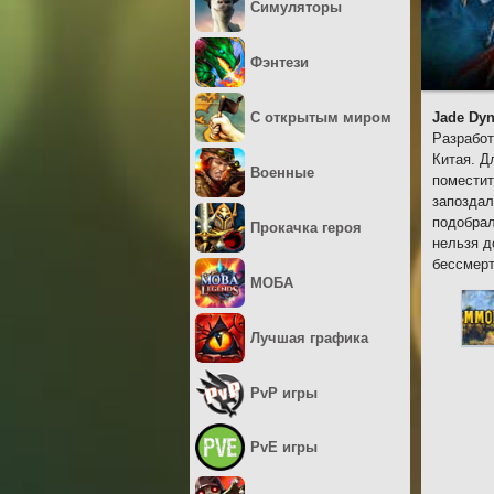
Симуляторы
Фэнтези
С открытым миром
Jade Dyn
Разработ
Китая. Д
Военные
поместит
запоздал
подобрал
Прокачка героя
нельзя д
бессмерт
МОБА
Лучшая графика
PvP игры
PvE игры