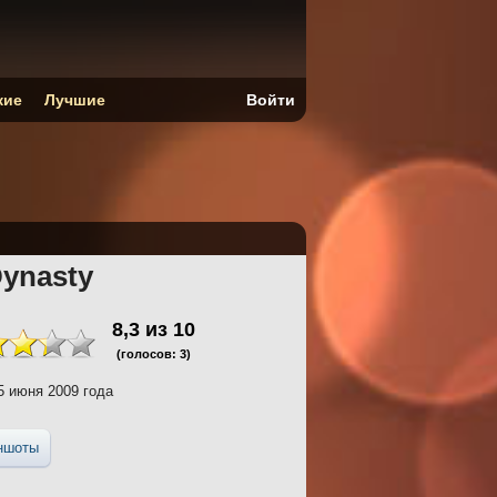
кие
Лучшие
Войти
Dynasty
8,3
из
10
(голосов:
3
)
 июня 2009 года
ншоты