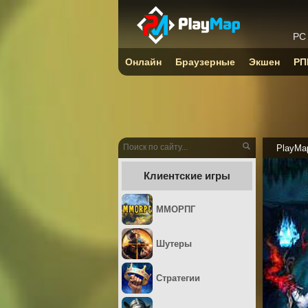
PC
Онлайн
Браузерные
Экшен
РП
PlayMa
Клиентские игры
ММОРПГ
Шутеры
Стратегии