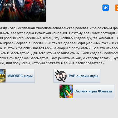
asty
- это бесплатная многопользовательская ролевая игра со своим ф
чиком является одна китайская компания. Поэтому всё будет проходить
ля российского населения земли, эту новинку издала другая компания. 
ь игровой сервер в России. Они так же сделали официальный русский сай
а. В этой игре описывается борьба людей с полубогами. Всё это начало
ись к бессмертию. Для того чтобы остановить их, Боги создали полубого
опустить людское бессмертие. Вам решать на какую сторону встать. Бу
ие, или полубогом, который сражается во имя своих создателей.
MMORPG игры
PvP онлайн игры
Онлайн игры Фэнтези