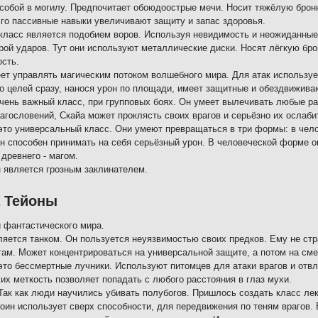
 собой в могилу. Предпочитает обоюдоострые мечи. Носит тяжёлую брон
Его пассивные навыки увеличивают защиту и запас здоровья.
 класс является подобием воров. Используя невидимость и неожиданные
рой ударов. Тут они используют металлические диски. Носят лёгкую бро
сть.
ет управлять магическим потоком волшебного мира. Для атак используе
о целей сразу, нанося урон по площади, имеет защитные и обездвижив
очень важный класс, при групповых боях. Он умеет вылечивать любые р
агословений, Скайа может проклясть своих врагов и серьёзно их ослаби
это универсальный класс. Они умеют превращаться в три формы: в челов
н способен принимать на себя серьёзный урон. В человеческой форме он
 древнего - магом.
н является грозным заклинателем.
а Тейоны
 фантастического мира.
ляется танком. Он пользуется неуязвимостью своих предков. Ему не ст
гам. Может концентрироваться на универсальной защите, а потом на см
это бессмертные лучники. Используют питомцев для атаки врагов и от
 их меткость позволяет попадать с любого расстояния в глаз мухи.
Так как люди научились убивать полубогов. Пришлось создать класс лек
воин использует сверх способности, для передвижения по теням врагов. 