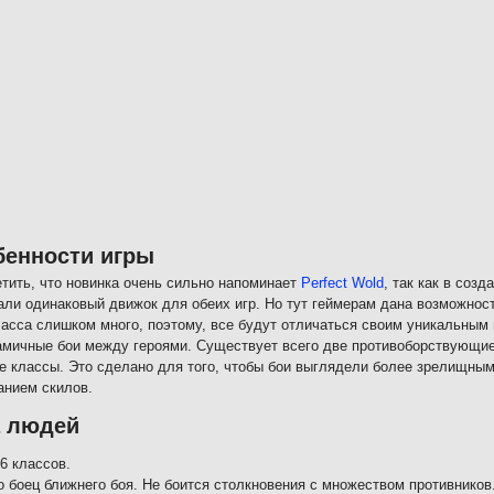
бенности игры
етить, что новинка очень сильно напоминает
Perfect Wold
, так как в соз
али одинаковый движок для обеих игр. Но тут геймерам дана возможност
ласса слишком много, поэтому, все будут отличаться своим уникальным
амичные бои между героями. Существует всего две противоборствующие
е классы. Это сделано для того, чтобы бои выглядели более зрелищны
анием скилов.
а людей
6 классов.
о боец ближнего боя. Не боится столкновения с множеством противников