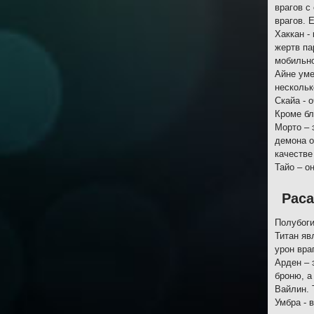
врагов с
врагов. 
Хаккан -
жертв па
мобильно
Айне уме
нескольк
Скайа - 
Кроме бл
Морто – 
демона о
качестве
Тайо – о
Рас
Полубоги
Титан яв
урон вра
Арден – 
броню, а
Вайлин. 
Умбра - 