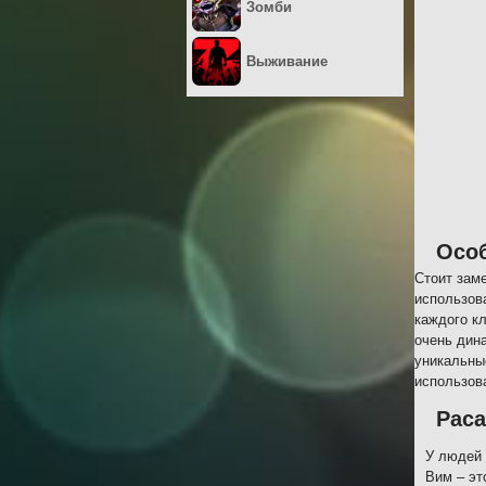
Зомби
Выживание
Осо
Стоит зам
использов
каждого к
очень дин
уникальны
использов
Рас
У людей 
Вим – эт