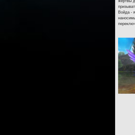
жертвы д
призыват
Войда - 
наносимы
переключ