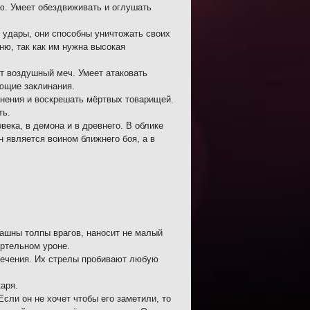
ю. Умеет обездвиживать и оглушать
 удары, они способны уничтожать своих
ню, так как им нужна высокая
т воздушный меч. Умеет атаковать
ающие заклинания.
анения и воскрешать мёртвых товарищей.
ть.
ека, в демона и в древнего. В облике
 является воином ближнего боя, а в
рашны толпы врагов, наносит не малый
ертельном уроне.
влечения. Их стрелы пробивают любую
аря.
Если он не хочет чтобы его заметили, то