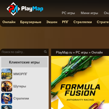
PC игры
Мини игры
Он
Онлайн
Браузерные
Экшен
РПГ
Стрелялки
Страте
PlayMap.ru
»
PC игры
»
Онлайн
Клиентские игры
ММОРПГ
Шутеры
Стратегии