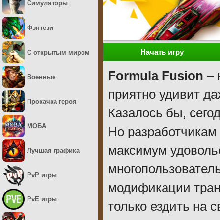
Симуляторы
Фэнтези
Начать игру
С открытым миром
Formula Fusion
– 
Военные
приятно удивит да
Прокачка героя
Казалось бы, сего
МОБА
Но разработчикам 
максимум удоволь
Лучшая графика
многопользовател
PvP игры
модификации транс
PvE игры
только ездить на 