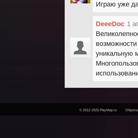
Играю уже да
DeeeDoc
1 а
Великолепно
возможности
уникальную м
Многопользов
использовани
© 2012-2025 PlayMap.ru
Обратна