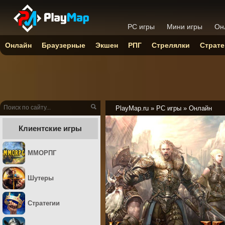
PC игры
Мини игры
Он
Онлайн
Браузерные
Экшен
РПГ
Стрелялки
Страте
PlayMap.ru
»
PC игры
»
Онлайн
Клиентские игры
ММОРПГ
Шутеры
Стратегии