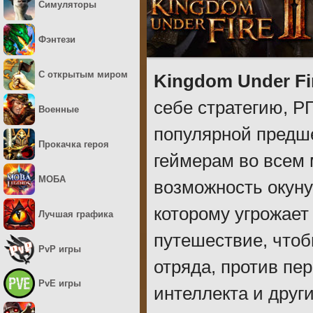
Симуляторы
Фэнтези
С открытым миром
Kingdom Under Fi
себе стратегию, Р
Военные
популярной предш
Прокачка героя
геймерам во всем 
МОБА
возможность окун
которому угрожает
Лучшая графика
путешествие, чтоб
PvP игры
отряда, против пе
PvE игры
интеллекта и други