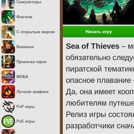
Симуляторы
Фэнтези
Начать игру
С открытым миром
Sea of Thieves
– м
Военные
обязательно следу
Прокачка героя
пиратской тематик
МОБА
опасное плавание –
Да, она имеет коо
Лучшая графика
любителям путешес
PvP игры
Релиз игры состоя
PvE игры
разработчики снач