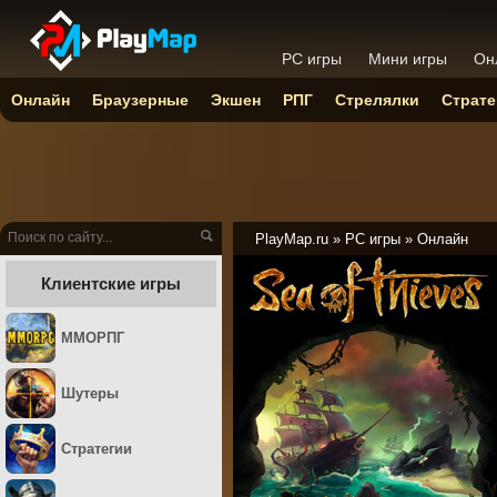
PC игры
Мини игры
Он
Онлайн
Браузерные
Экшен
РПГ
Стрелялки
Страте
PlayMap.ru
»
PC игры
»
Онлайн
Клиентские игры
ММОРПГ
Шутеры
Стратегии