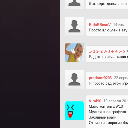
Выглядит довольно ин
EldaRBesoV
14 июля
Просто влюблен в эту 
1- 1 2- 2 3- 3 4- 4 5- 5
Рад что вышла такая 
predator0203
22 апре
Я просто рад этой игр
Viral96
15 апреля 201
Мало контента 9/10
Мультяшная графика
Забавные враги
Отличные морские бо