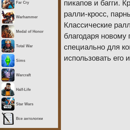
пикапов и багги. К
Far Cry
ралли-кросс, парн
Warhammer
Классические ралл
Medal of Honor
благодаря новому 
специально для ко
Total War
использовать его 
Sims
Warcraft
Half-Life
Star Wars
Все антологии