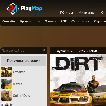
PC игры
Мини игры
Он
Онлайн
Браузерные
Экшен
РПГ
Стрелялки
Страте
PlayMap.ru
»
PC игры
»
Гонки
Популярные серии
Сталкер
Метро
Call of Duty