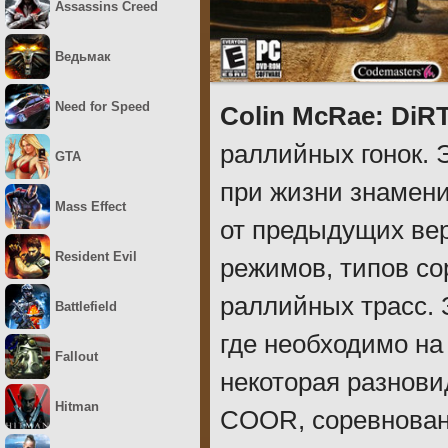
Assassins Creed
Ведьмак
Need for Speed
Colin McRae: DiR
раллийных гонок. 
GTA
при жизни знамени
Mass Effect
от предыдущих вер
Resident Evil
режимов, типов со
раллийных трасс. 
Battlefield
где необходимо на
Fallout
некоторая разнови
Hitman
COOR, соревновани