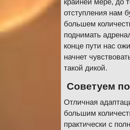
крайней мере, до т
отступления нам б
большем количеств
поднимать адренал
конце пути нас ож
начнет чувствоват
такой дикой.
Советуем п
Отличная адаптаци
большим количеств
практически с пол