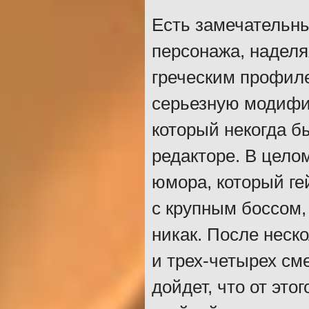
Есть замечательны
персонажа, надел
греческим профиле
серьезную модифик
который некогда б
редакторе. В цело
юмора, который ге
с крупным боссом,
никак. После неск
и трех-четырех см
дойдет, что от это