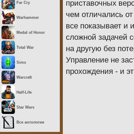
приставочных верс
Far Cry
чем отличались от
Warhammer
все показывает и и
Medal of Honor
сложной задачей 
на другую без пот
Total War
Управление не зас
Sims
прохождения - и э
Warcraft
Half-Life
Star Wars
Все антологии