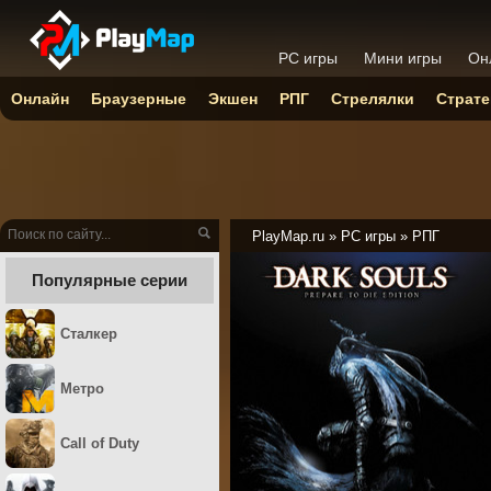
PC игры
Мини игры
Он
Онлайн
Браузерные
Экшен
РПГ
Стрелялки
Страте
PlayMap.ru
»
PC игры
»
РПГ
Популярные серии
Сталкер
Метро
Call of Duty