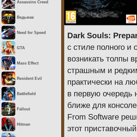
Assassins Creed
Ведьмак
Need for Speed
Dark Souls: Prepar
с стиле полного и 
GTA
возникать толпы в
Mass Effect
страшным и редки
Resident Evil
практически на л
в первую очередь 
Battlefield
ближе для консоле
Fallout
From Software реш
Hitman
этот приставочный