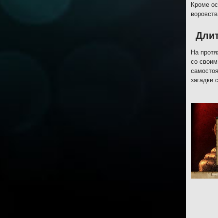
Кроме ос
воровств
Дли
На протя
со своим
самостоя
загадки 