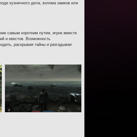
роде кузнечного дела, взлома замков или
ние самым коротким путем, игрок вместе
ий и квестов. Возможность
водить, раскрывая тайны и разгадывая