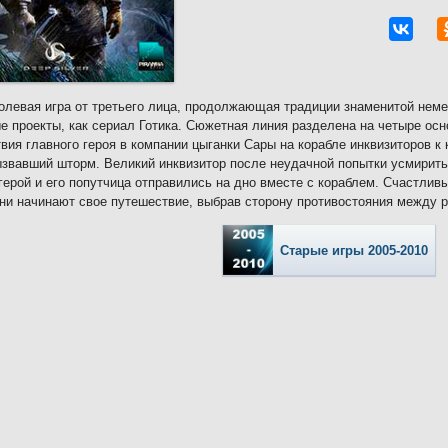
олевая игра от третьего лица, продолжающая традиции знаменитой неме
е проекты, как сериал Готика. Сюжетная линия разделена на четыре осн
вия главного героя в компании цыганки Сары на корабле инквизиторов к к
ызвавший шторм. Великий инквизитор после неудачной попытки усмирить
герой и его попутчица отправились на дно вместе с кораблем. Счастли
они начинают свое путешествие, выбрав сторону противостояния между р
Старые игры 2005-2010