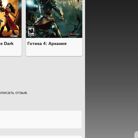
e Dark
Готика 4: Аркания
писать отзыв.