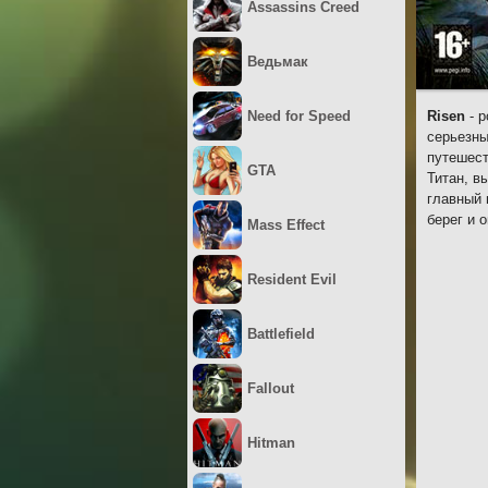
Assassins Creed
Ведьмак
Need for Speed
Risen
- р
серьезны
путешест
GTA
Титан, в
главный 
берег и 
Mass Effect
Resident Evil
Battlefield
Fallout
Hitman