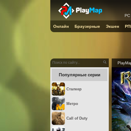
PC
Онлайн
Браузерные
Экшен
РП
PlayMa
Популярные серии
Сталкер
Метро
Call of Duty