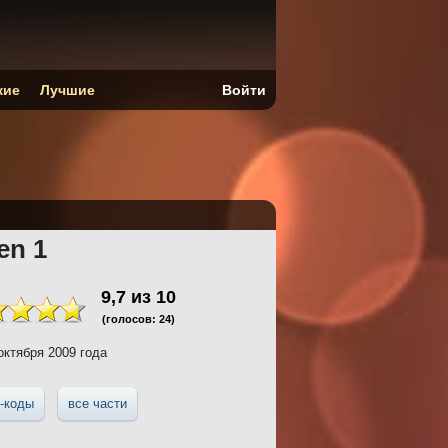
кие
Лучшие
Войти
en 1
9,7
из
10
(голосов:
24
)
октября 2009 года
-коды
все части