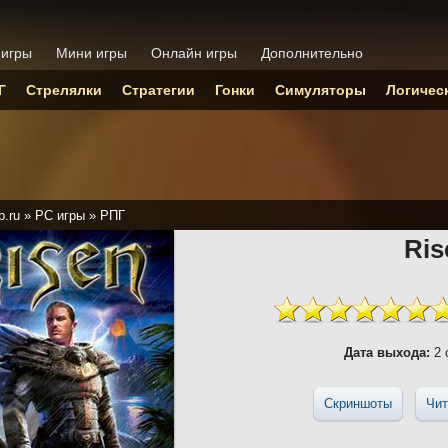
 игры
Мини игры
Онлайн игры
Дополнительно
Г
Стрелялки
Стратегии
Гонки
Симуляторы
Логичес
p.ru
»
PC игры
»
РПГ
Ris
Дата выхода:
2 
Скриншоты
Чит