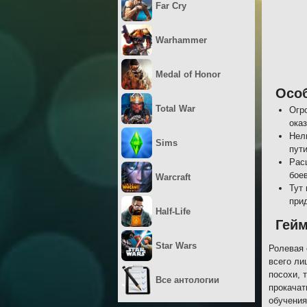
Far Cry
Warhammer
Medal of Honor
Осо
Total War
Огр
ока
Нел
Sims
пути
Рас
бое
Warcraft
Тут
при
Half-Life
Гей
Star Wars
Ролевая 
всего ли
посохи, 
Все антологии
прокачат
обучения