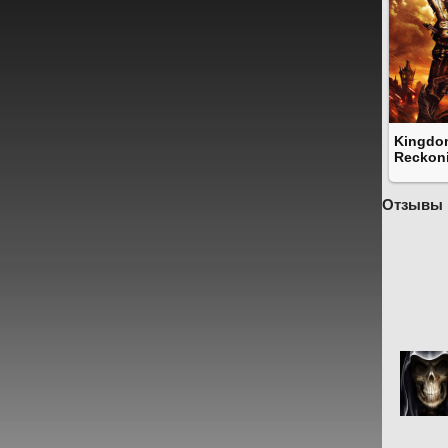
Kingdom
Reckon
Отзывы 