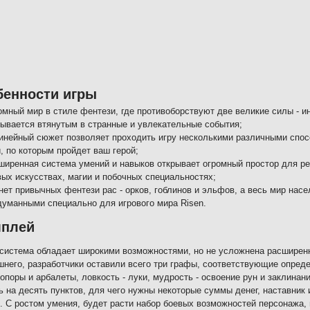
бенности игры
омный мир в стиле фентези, где противоборствуют две великие силы - ин
зывается втянутым в странные и увлекательные события;
инейный сюжет позволяет проходить игру несколькими различными спос
, по которым пройдет ваш герой;
ширенная система умений и навыков открывает огромный простор для ре
вых искусствах, магии и побочных специальностях;
 нет привычных фентези рас - орков, гоблинов и эльфов, а весь мир на
думанными специально для игрового мира Risen.
мплей
система обладает широкими возможностями, но не усложнена расширен
шнего, разработчики оставили всего три графы, соответствующие опред
топоры и арбалеты, ловкость - луки, мудрость - освоение рун и заклина
ь на десять пунктов, для чего нужны некоторые суммы денег, наставник
. С ростом умения, будет расти набор боевых возможностей персонажа,