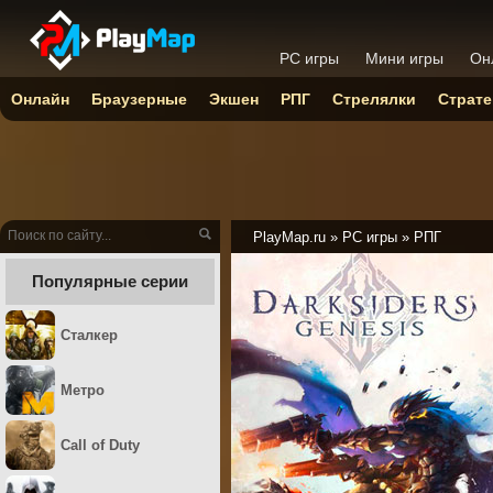
PC игры
Мини игры
Он
Онлайн
Браузерные
Экшен
РПГ
Стрелялки
Страте
PlayMap.ru
»
PC игры
»
РПГ
Популярные серии
Сталкер
Метро
Call of Duty