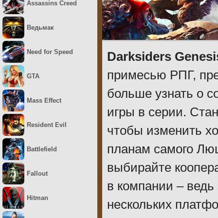
Assassins Creed
Ведьмак
Need for Speed
Darksiders Genesi
примесью РПГ, пр
GTA
больше узнать о 
Mass Effect
игры в серии. Ста
Resident Evil
чтобы изменить х
планам самого Лю
Battlefield
выбирайте коопер
Fallout
в компании – ведь
Hitman
нескольких платфор