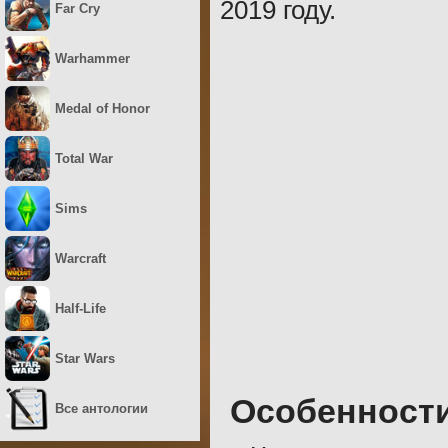
2019 году.
Far Cry
Warhammer
Medal of Honor
Total War
Sims
Warcraft
Half-Life
Star Wars
Особенност
Все антологии