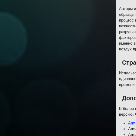
Авторы и
образцы 
процесс 
важность
разрушаю
факторов
именно в
воздух п
Стра
Использо
одиночно
времени,
Доп
В более 
версию. 
Arma
Arma
Arma