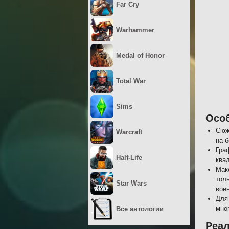
Far Cry
Warhammer
Medal of Honor
Total War
Sims
Осо
Сюж
Warcraft
на 
Гра
Half-Life
ква
Мак
тол
Star Wars
вое
Для
мно
Все антологии
Реа