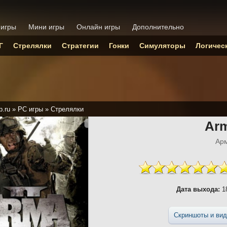
 игры
Мини игры
Онлайн игры
Дополнительно
Г
Стрелялки
Стратегии
Гонки
Симуляторы
Логичес
p.ru
»
PC игры
»
Стрелялки
Ar
Ар
Дата выхода:
18
Скриншоты и вид