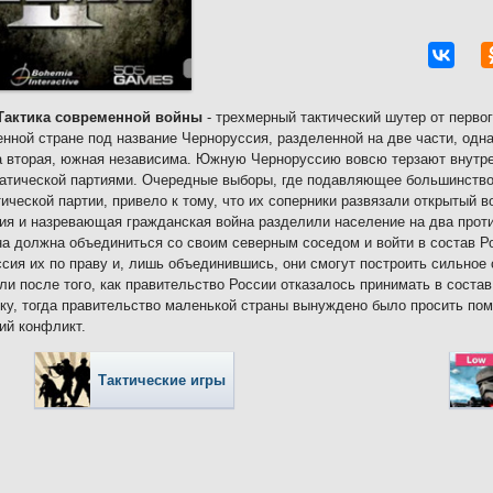
 Тактика современной войны
- трехмерный тактический шутер от первог
ной стране под название Черноруссия, разделенной на две части, одна 
а вторая, южная независима. Южную Черноруссию вовсю терзают внутр
атической партиями. Очередные выборы, где подавляющее большинство
ической партии, привело к тому, что их соперники развязали открытый 
ия и назревающая гражданская война разделили население на два проти
на должна объединиться со своим северным соседом и войти в состав Рос
сия их по праву и, лишь объединившись, они смогут построить сильное
ли после того, как правительство России отказалось принимать в сост
ку, тогда правительство маленькой страны вынуждено было просить пом
ий конфликт.
Тактические игры