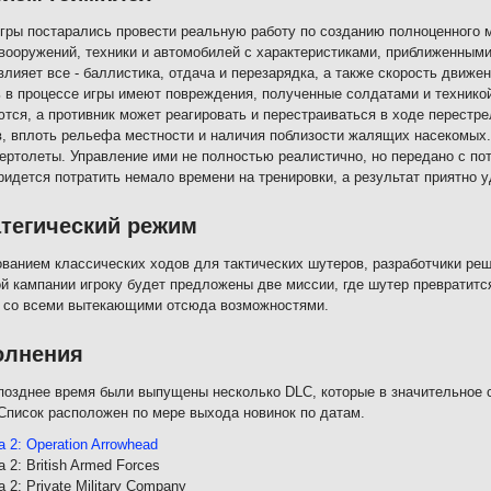
гры постарались провести реальную работу по созданию полноценного
вооружений, техники и автомобилей с характеристиками, приближенным
влияет все - баллистика, отдача и перезарядка, а также скорость движе
 в процессе игры имеют повреждения, полученные солдатами и техникой
тся, а противник может реагировать и перестраиваться в ходе перестр
, вплоть рельефа местности и наличия поблизости жалящих насекомых. 
ертолеты. Управление ими не полностью реалистично, но передано с по
ридется потратить немало времени на тренировки, а результат приятно 
тегический режим
ванием классических ходов для тактических шутеров, разработчики реш
й кампании игроку будет предложены две миссии, где шутер превратитс
 со всеми вытекающими отсюда возможностями.
олнения
позднее время были выпущены несколько DLC, которые в значительное
Список расположен по мере выхода новинок по датам.
 2: Operation Arrowhead
 2: British Armed Forces
 2: Private Military Company