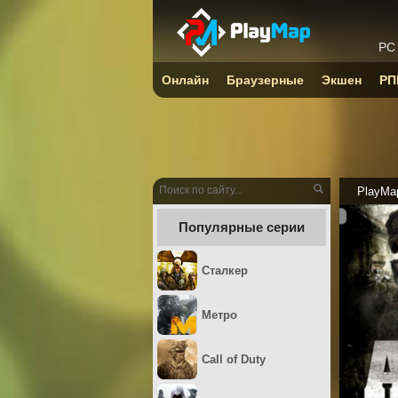
PC
Онлайн
Браузерные
Экшен
РП
PlayMa
Популярные серии
Сталкер
Метро
Call of Duty