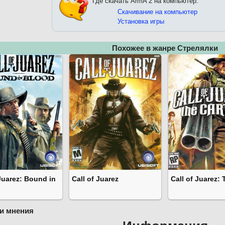
Где скачать ArmA 2 на компьютер:
Скачивание на компьютер
Установка игры
Похожее в жанре Стрелялки
 Juarez: Bound in
Call of Juarez
Call of Juarez: 
и мнения