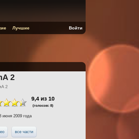
кие
Лучшие
Войти
mA 2
мА 2
9,4
из
10
(голосов:
8
)
 июня 2009 года
ео
все части