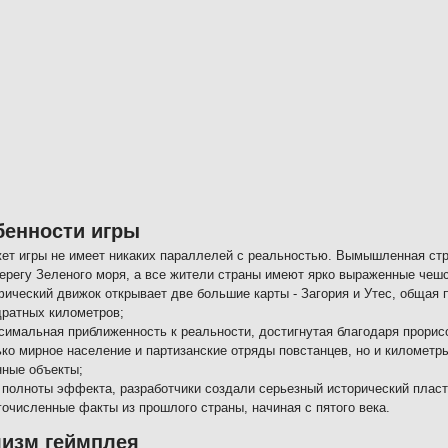
бенности игры
ет игры не имеет никаких параллелей с реальностью. Вымышленная стр
берегу Зеленого моря, а все жители страны имеют ярко выраженные чеш
фический движок открывает две большие карты - Загория и Утес, общая
дратных километров;
симальная приближенность к реальности, достигнутая благодаря прорис
ько мирное население и партизанские отряды повстанцев, но и километр
нные объекты;
 полноты эффекта, разработчики создали серьезный исторический пласт,
гочисленные факты из прошлого страны, начиная с пятого века.
лизм геймплея