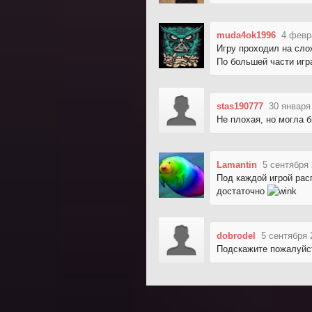
muda4ok1996
4 февр
Игру проходил на сло
По большей части игр
stas190777
30 января
Не плохая, но могла 
Lamantin
5 сентября 
Под каждой игрой рас
достаточно
dobrodel
5 сентября 
Подскажите пожалуйста