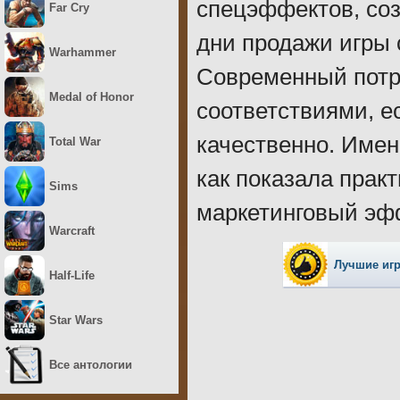
спецэффектов, со
Far Cry
дни продажи игры 
Warhammer
Современный потр
Medal of Honor
соответствиями, е
качественно. Именн
Total War
как показала прак
Sims
маркетинговый эф
Warcraft
Лучшие иг
Half-Life
Star Wars
Все антологии