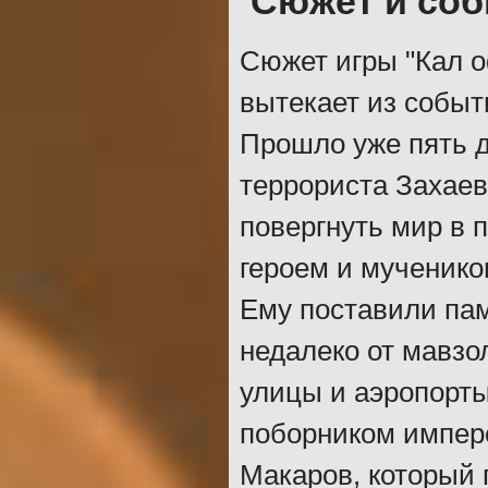
Сюжет и со
Сюжет игры "Кал о
вытекает из событ
Прошло уже пять д
террориста Захаев
повергнуть мир в 
героем и мученико
Ему поставили па
недалеко от мавзо
улицы и аэропорты
поборником импер
Макаров, который 