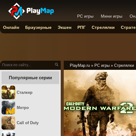
PC игры
Мини игры
Он
Онлайн
Браузерные
Экшен
РПГ
Стрелялки
Страте
PlayMap.ru
»
PC игры
»
Стрелялки
Популярные серии
Сталкер
Метро
Call of Duty