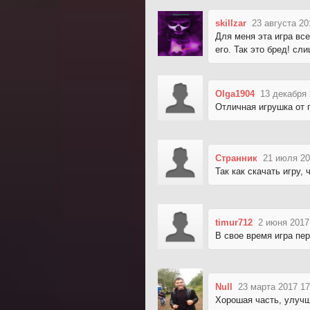
skillzar
23 августа 20
Для меня эта игра вс
его. Так это бред! сл
Olga1904
13 декабря 
Отличная игрушка от 
Странник
21 июля 20
Так как скачать игру,
timur712
2 июня 2017
В свое время игра пе
Null
23 марта 2017 17
Хорошая часть, улучш