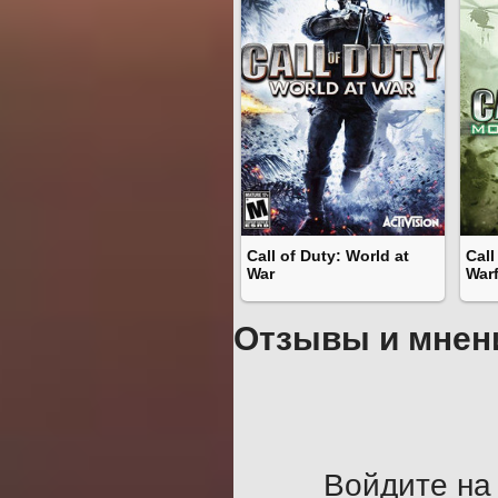
Call of Duty: World at
Call
War
War
Отзывы и мнен
Войдите на 