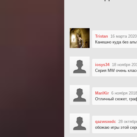
Tristan
16 марта 2020
Канешно куда без аль
iosys34
18 ноября 20
Серия MW очень класс
MariKir
6 ноября 2018
Отличный сюжет, граф
qazwsxedc
28 октябр
обожаю игры этой сер