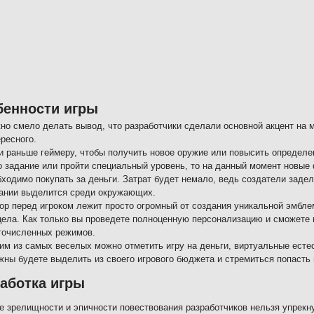
бенности игры
но смело делать вывод, что разработчики сделали основной акцент на м
ресного.
и раньше геймеру, чтобы получить новое оружие или повысить определен
о задание или пройти специальный уровень, то на данный момент новы
бходимо покупать за деньги. Затрат будет немало, ведь создатели заде
ании выделится среди окружающих.
ор перед игроком лежит просто огромный от создания уникальной эмблем
цела. Как только вы проведете полноценную персонализацию и сможете п
гочисленных режимов.
им из самых веселых можно отметить игру на деньги, виртуальные есте
жны будете выделить из своего игрового бюджета и стремиться попасть 
аботка игры
е зрелищности и эпичности повествования разработчиков нельзя упрекну