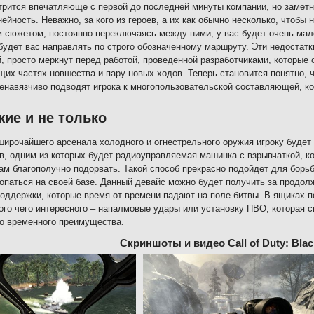
трится впечатляюще с первой до последней минуты компании, но заметн
ейность. Неважно, за кого из героев, а их как обычно несколько, чтобы
 сюжетом, постоянно переключаясь между ними, у вас будет очень мал
будет вас направлять по строго обозначенному маршруту. Эти недостатк
й, просто меркнут перед работой, проведенной разработчиками, которые
их частях новшества и пару новых ходов. Теперь становится понятно, 
ненавязчиво подводят игрока к многопользовательской составляющей, к
ие и не только
ирочайшего арсенала холодного и огнестрельного оружия игроку будет
в, одним из которых будет радиоуправляемая машинка с взрывчаткой, к
там благополучно подорвать. Такой способ прекрасно подойдет для борь
опаться на своей базе. Данный девайс можно будет получить за продол
оддержки, которые время от времени падают на поле битвы. В ящиках
ого чего интересного – напалмовые удары или установку ПВО, которая 
о временного преимущества.
Скриншоты и видео Call of Duty: Bla