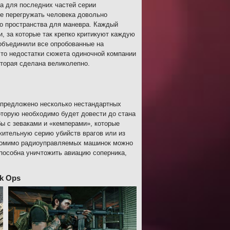
а для последних частей серии
 не перегружать человека довольно
о пространства для маневра. Каждый
и, за которые так крепко критикуют каждую
 объединили все опробованные на
что недостатки сюжета одиночной компании
оторая сделана великолепно.
 предложено несколько нестандартных
оторую необходимо будет довести до стана
бы с зеваками и «кемперами», которые
жительную серию убийств врагов или из
 помимо радиоуправляемых машинок можно
способна уничтожить авиацию соперника,
ck Ops