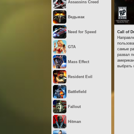
Assassins Creed
Ведьмак
Need for Speed
Call of D
Направле
пользова
GTA
самые ра
развал п
американ
Mass Effect
выбрать 
Resident Evil
Battlefield
Fallout
Hitman