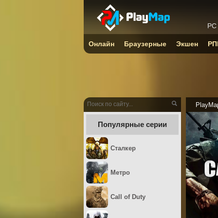
PC
Онлайн
Браузерные
Экшен
РП
PlayMa
Популярные серии
Сталкер
Метро
Call of Duty