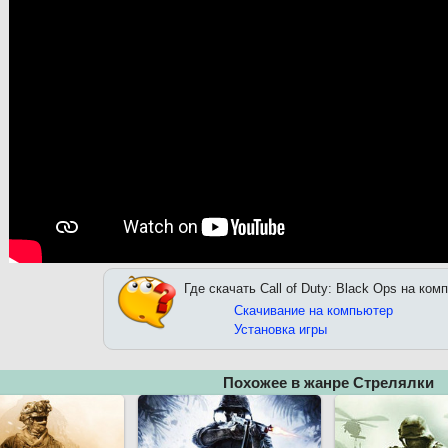
Где скачать Call of Duty: Black Ops на ком
Скачивание на компьютер
Установка игры
Похожее в жанре Стрелялки