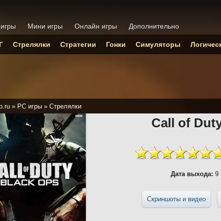
 игры
Мини игры
Онлайн игры
Дополнительно
Г
Стрелялки
Стратегии
Гонки
Симуляторы
Логичес
p.ru
»
PC игры
»
Стрелялки
Call of Dut
Дата выхода:
9 
Скриншоты и видео