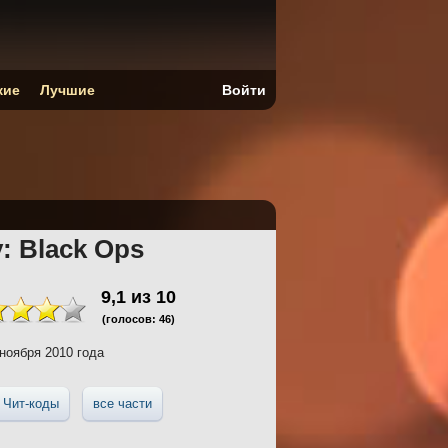
кие
Лучшие
Войти
y: Black Ops
9,1
из
10
(голосов:
46
)
ноября 2010 года
Чит-коды
все части