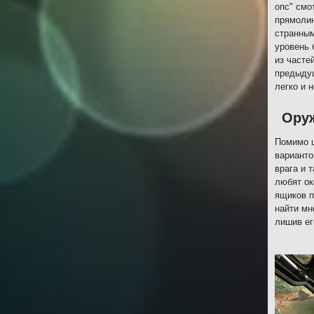
опс" смо
прямолин
странным
уровень 
из часте
предыдущ
легко и 
Оруж
Помимо ш
варианто
врага и 
любят ок
ящиков п
найти мн
лишив ег