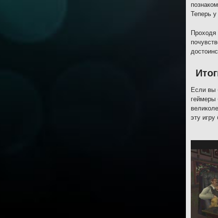
познаком
Теперь у
Проходя 
почувств
достоинс
Итог
Если вы 
геймеры 
великоле
эту игру