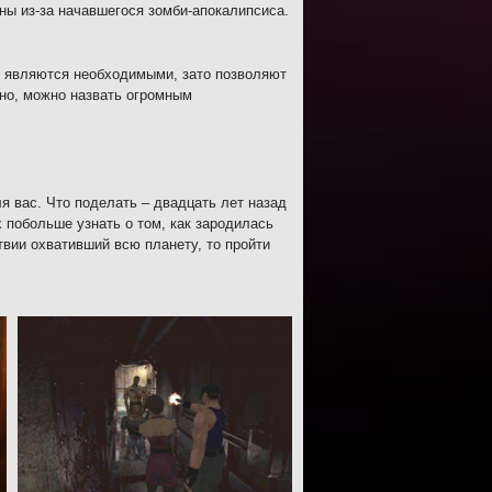
ны из-за начавшегося зомби-апокалипсиса.
не являются необходимыми, зато позволяют
вно, можно назвать огромным
я вас. Что поделать – двадцать лет назад
 побольше узнать о том, как зародилась
твии охвативший всю планету, то пройти