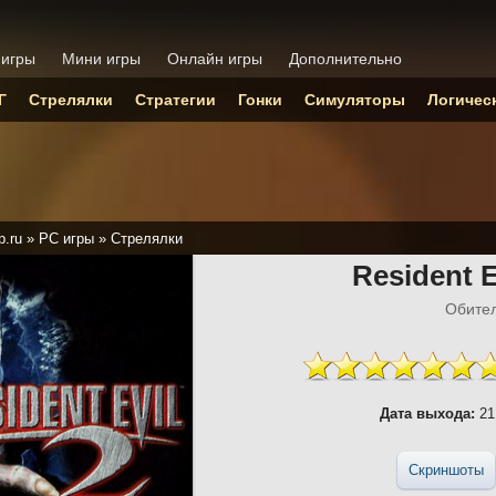
 игры
Мини игры
Онлайн игры
Дополнительно
Г
Стрелялки
Стратегии
Гонки
Симуляторы
Логичес
p.ru
»
PC игры
»
Стрелялки
Resident E
Обител
Дата выхода:
21
Скриншоты