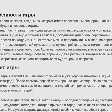
бенности игры
 главных героя, каждый из которых имеет собственный сценарий, навыки 
будет интереснее играть;
енал насчитывает почти два десятка различных видов оружия – от ножа 
емета. Одни виды оружия являются доступными для обоих персонажей, а
вляется по ходу игры, а некоторые можно получить лишь выполнив опре
чить скорострельный пулемет, игру нужно пройти в диком темпе – всего
тнадцать видов монстров. Одни являются уникальными, в то время как 
сь есть бывшие люди, собаки, вороны и даже растения. Каждый враг им
ктеристики, из-за чего победить всех будет крайне непросто.
ет игры
 игры Resident Evil 2 переносит геймера в уже хорошо знакомый Ракун-С
нотоград). После событий первой части прошло два месяца. Но за это в
емногочисленные зомби нападали на случайных прохожих, то теперь пра
лось в жутких тварей.
 событий два героя: Леон Скотт Кеннеди - молодой полицейский, заступ
– студентка колледжа, которая прибыла в город, разыскивая своего бра
грать. Но лучше сыграть дважды, чтобы пройти миссии за обоих героев 