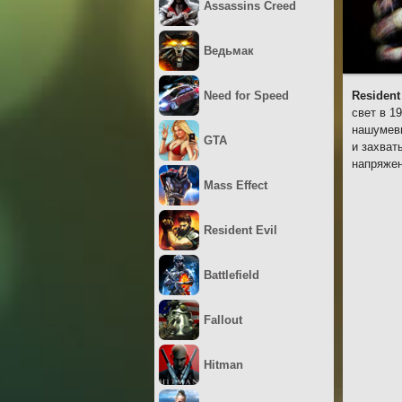
Assassins Creed
Ведьмак
Need for Speed
Resident 
свет в 1
нашумевш
GTA
и захват
напряжен
Mass Effect
Resident Evil
Battlefield
Fallout
Hitman