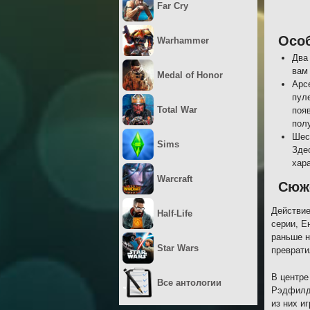
Far Cry
Осо
Warhammer
Два
вам 
Medal of Honor
Арс
пул
Total War
поя
полу
Шес
Sims
Зде
хара
Warcraft
Сюж
Действие
Half-Life
серии, Е
раньше н
Star Wars
преврати
В центре
Все антологии
Рэдфилд 
из них и