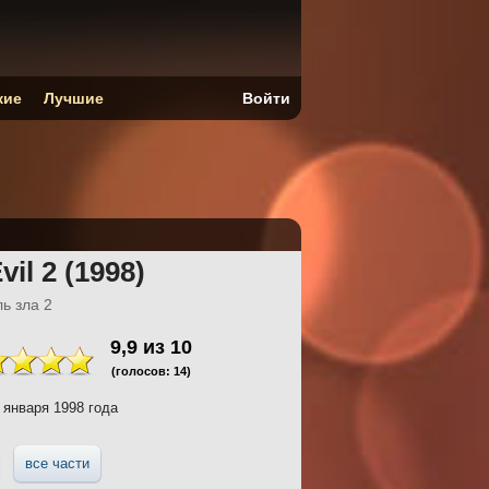
кие
Лучшие
Войти
vil 2 (1998)
ь зла 2
9,9
из
10
(голосов:
14
)
 января 1998 года
все части