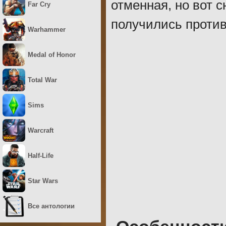
отменная, но вот 
Far Cry
получились против
Warhammer
Medal of Honor
Total War
Sims
Warcraft
Half-Life
Star Wars
Все антологии