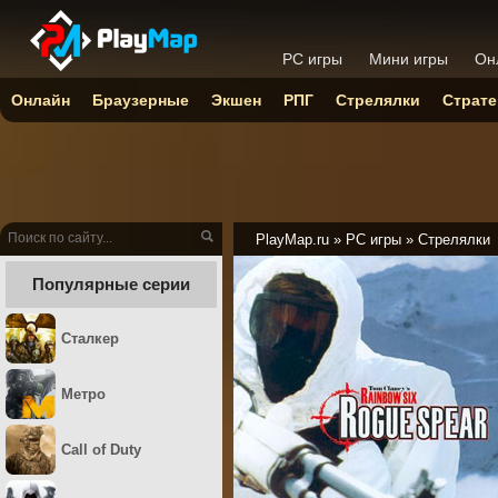
PC игры
Мини игры
Он
Онлайн
Браузерные
Экшен
РПГ
Стрелялки
Страте
PlayMap.ru
»
PC игры
»
Стрелялки
Популярные серии
Сталкер
Метро
Call of Duty