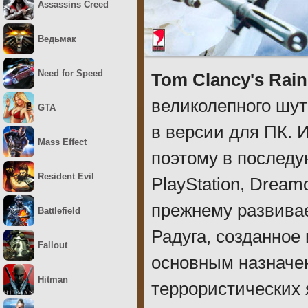
Assassins Creed
Ведьмак
Need for Speed
Tom Clancy's Rai
великолепного шут
GTA
в версии для ПК. 
Mass Effect
поэтому в последу
Resident Evil
PlayStation, Drea
прежнему развивае
Battlefield
Радуга, созданное
Fallout
основным назначе
Hitman
террористических 