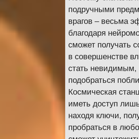
подручными предме
врагов – весьма э
благодаря нейромо
сможет получать 
в совершенстве в
стать невидимым, 
подобраться побли
Космическая станц
иметь доступ лишь
находя ключи, пол
пробраться в любо