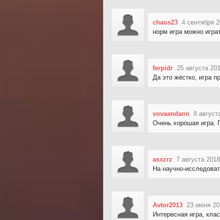
chaos23
4 сентября 2
норм игра можно игра
ferpidr
25 августа 201
Да это жёстко, игра п
vovaandann
8 август
Очень хорошая игра. 
asxzrz
7 августа 2018
На научно-исследоват
Avtor2013
23 июня 20
Интересная игра, кла