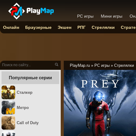
PC игры
Мини игры
Он
Онлайн
Браузерные
Экшен
РПГ
Стрелялки
Страте
PlayMap.ru
»
PC игры
»
Стрелялки
Популярные серии
Сталкер
Метро
Call of Duty