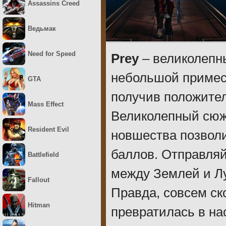
Assassins Creed
Ведьмак
Need for Speed
Prey
– великолепн
небольшой примесь
GTA
получив положител
Mass Effect
Великолепный сюж
Resident Evil
новшества позволи
баллов. Отправля
Battlefield
между Землей и Лу
Fallout
Правда, совсем ск
Hitman
превратилась в на