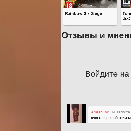
Rainbow Six Siege
Tom
Six:
Отзывы и мнен
Войдите на 
Arslan18x
14 августа
очень хороший геимп