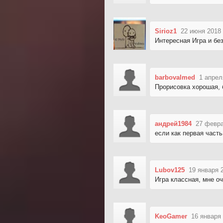
Sirioz1
22 июня 2018 
Интересная Игра и бе
barbovalmed
1 апрел
Прорисовка хорошая, 
андрей1984
27 февра
если как первая часть
Lubov125
19 января 
Игра классная, мне оч
KeoGamer
16 января 