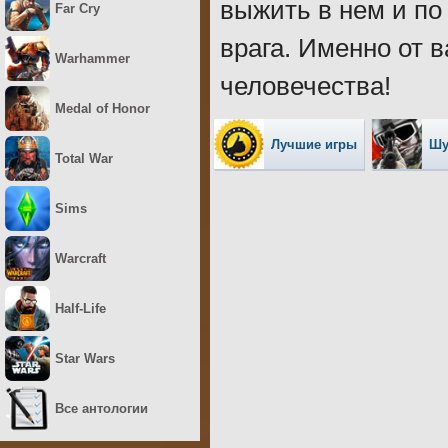
выжить в нем и по
Far Cry
врага. Именно от 
Warhammer
человечества!
Medal of Honor
Лучшие игры
Шу
Total War
Sims
Warcraft
Half-Life
Star Wars
Все антологии