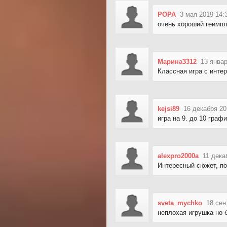
POPA
3 мая 2019 14:
очень хороший геимп
Марина3312
13 январ
Классная игра с инт
kejsi89
16 декабря 20
игра на 9. до 10 граф
alexpro2000a
11 дека
Интересный сюжет, по
sveta_mychko
18 сен
неплохая игрушка но 