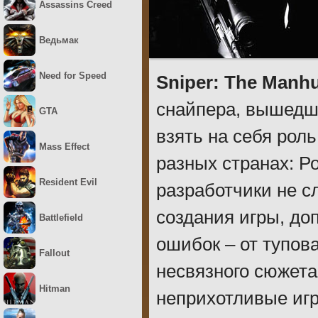
Assassins Creed
Ведьмак
Need for Speed
Sniper: The Manh
снайпера, вышедши
GTA
взять на себя рол
Mass Effect
разных странах: Р
Resident Evil
разработчики не с
создания игры, до
Battlefield
ошибок – от тупова
Fallout
несвязного сюжета
Hitman
неприхотливые игр