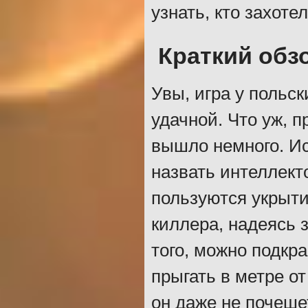
узнать, кто захоте
Краткий обз
Увы, игра у польс
удачной. Что уж, 
вышло немного. Ис
назвать интеллект
пользуются укрыти
киллера, надеясь 
того, можно подкра
прыгать в метре от
он даже не почеше