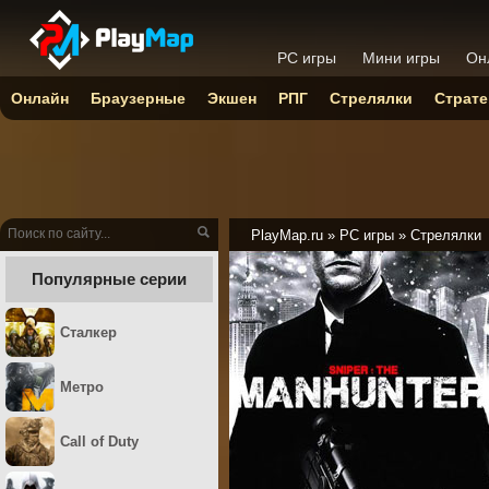
PC игры
Мини игры
Он
Онлайн
Браузерные
Экшен
РПГ
Стрелялки
Страте
PlayMap.ru
»
PC игры
»
Стрелялки
Популярные серии
Сталкер
Метро
Call of Duty