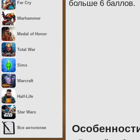
больше 6 баллов.
Far Cry
Warhammer
Medal of Honor
Total War
Sims
Warcraft
Half-Life
Star Wars
Особенност
Все антологии