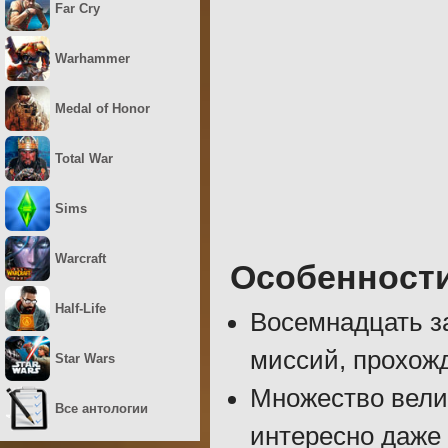
Far Cry
Warhammer
Medal of Honor
Total War
Sims
Warcraft
Особенност
Half-Life
Восемнадцать з
миссий, прохожд
Star Wars
Множество вели
Все антологии
интересно даже 