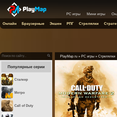
PC игры
Мини игры
Он
Онлайн
Браузерные
Экшен
РПГ
Стрелялки
Страте
PlayMap.ru
»
PC игры
»
Стрелялки
Популярные серии
Сталкер
Метро
Call of Duty