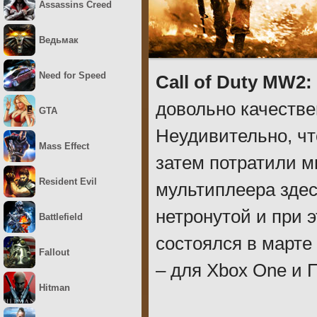
Assassins Creed
Ведьмак
Need for Speed
Call of Duty MW2:
довольно качестве
GTA
Неудивительно, чт
Mass Effect
затем потратили м
Resident Evil
мультиплеера здес
нетронутой и при 
Battlefield
состоялся в марте 
Fallout
– для Xbox One и 
Hitman