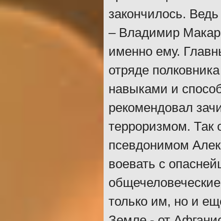
закончилось. Вед
– Владимир Макаро
именно ему. Главн
отряде полковника
навыками и способ
рекомендовал зачи
терроризмом. Так 
псевдонимом Алек
воевать с опасней
общечеловеческие 
только им, но и е
Земле - от Афгани