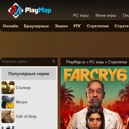
PC игры
Мини игры
Он
Онлайн
Браузерные
Экшен
РПГ
Стрелялки
Страте
PlayMap.ru
»
PC игры
»
Стрелялки
Популярные серии
Сталкер
Метро
Call of Duty