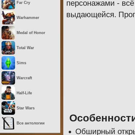
персонажами - всё
Far Cry
выдающейся. Пропу
Warhammer
Medal of Honor
Total War
Sims
Warcraft
Half-Life
Star Wars
Особенност
Все антологии
Обширный откры