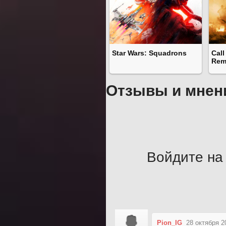
Star Wars: Squadrons
Call
Rem
Отзывы и мнен
Войдите на 
Pion_IG
28 октября 2