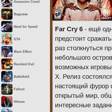
Assassins Creed
Ведьмак
Need for Speed
Far Cry 6
- ещё одн
предстоит сражатьс
GTA
раз столкнуться п
Mass Effect
небольшого остров
Resident Evil
возможных игровых
X. Релиз состоялс
Battlefield
настоящий фурор 
Fallout
открытый мир, об
Hitman
интересные задани