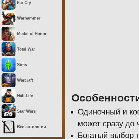
Far Cry
Warhammer
Medal of Honor
Total War
Sims
Warcraft
Особенност
Half-Life
Одиночный и ко
Star Wars
может сразу до 
Все антологии
Богатый выбор 