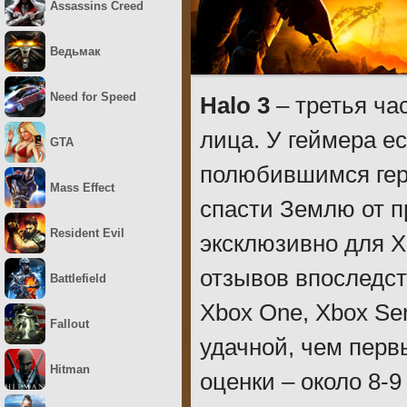
Assassins Creed
Ведьмак
Need for Speed
Halo 3
– третья ча
лица. У геймера е
GTA
полюбившимся геро
Mass Effect
спасти Землю от 
Resident Evil
эксклюзивно для Xb
отзывов впоследст
Battlefield
Xbox One, Xbox Ser
Fallout
удачной, чем перв
Hitman
оценки – около 8-9