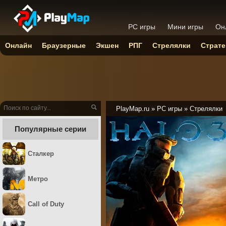
PC игры
Мини игры
Он
Онлайн
Браузерные
Экшен
РПГ
Стрелялки
Страте
PlayMap.ru
»
PC игры
»
Стрелялки
Популярные серии
Сталкер
Метро
Call of Duty