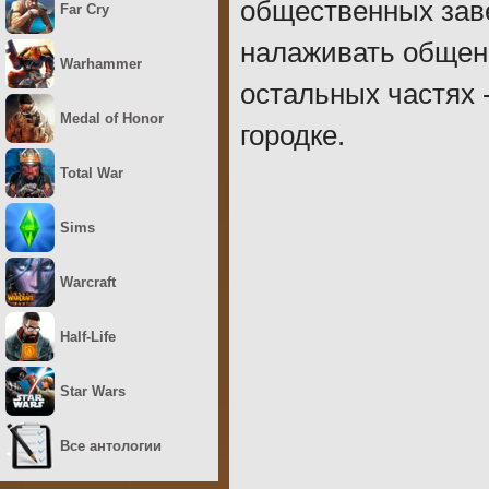
общественных заве
Far Cry
налаживать общени
Warhammer
остальных частях -
Medal of Honor
городке.
Total War
Sims
Warcraft
Half-Life
Star Wars
Все антологии