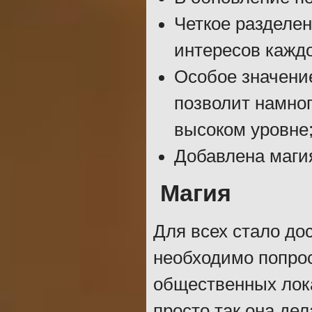
Четкое разделе
интересов каждо
Особое значени
позволит намног
высоком уровне
Добавлена маги
Магия
Для всех стало до
необходимо попрос
общественных лока
просто так она дел