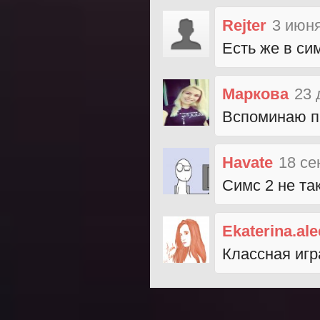
Rejter
3 июня
Есть же в си
Маркова
23 
Вспоминаю п
Havate
18 се
Симс 2 не та
Ekaterina.al
Классная игр