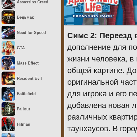
Assassins Creed
Ведьмак
Need for Speed
Симс 2: Переезд 
дополнение для по
GTA
жизни человека, в
Mass Effect
общей картине. До
Resident Evil
оригинальной част
для игрока и его 
Battlefield
добавлена новая л
Fallout
различных квартир
Hitman
таунхаусов. В горо