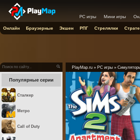
PC игры
Мини игры
Он
Онлайн
Браузерные
Экшен
РПГ
Стрелялки
Страте
PlayMap.ru
»
PC игры
»
Симулятор
Популярные серии
Сталкер
Метро
Call of Duty