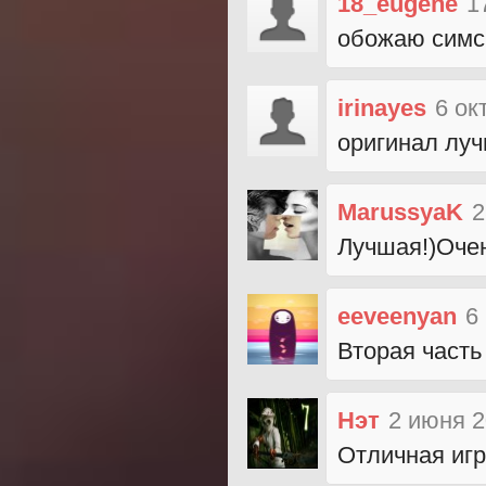
18_eugene
1
обожаю симс
irinayes
6 ок
оригинал луч
MarussyaK
2
Лучшая!)Очен
eeveenyan
6
Вторая часть 
Нэт
2 июня 2
Отличная иг