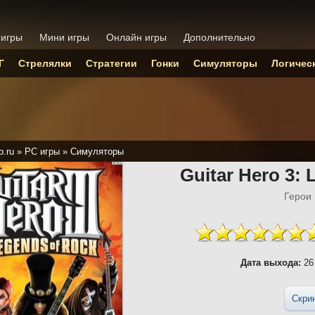
 игры
Мини игры
Онлайн игры
Дополнительно
Г
Стрелялки
Стратегии
Гонки
Симуляторы
Логичес
p.ru
»
PC игры
»
Симуляторы
Guitar Hero 3:
Герои 
Дата выхода:
26
Скри