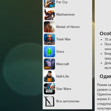
Far Cry
Warhammer
Medal of Honor
Осо
Total War
70 
Пол
нач
Sims
Впе
пре
Доб
Warcraft
мул
Оди
Half-Life
Режим ка
Star Wars
уровня с
Одиночна
игрока 4
Все антологии
следующи
популярн