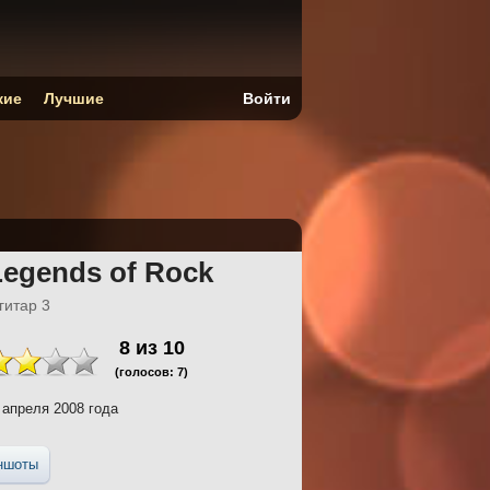
кие
Лучшие
Войти
 Legends of Rock
гитар 3
8
из
10
(голосов:
7
)
 апреля 2008 года
ншоты