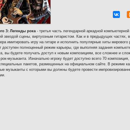
ero 3: Легенды рока
- третья часть легендарной аркадной компьютерной 
й звездой сцены, виртуозным гитаристом. Как и в предыдущих частях,
ера имитировать игру на гитаре и исполнить популярные хиты мирового 
т доступен полноценный режим карьеры, где выполняя задания компьюте
а, вы будете получать доступ к новым композициям, все сложнее и сло
 рок-музыканта. Изначально игроку будет доступно всего 70 композиция,
пециальных пакетов, размещенных на официальном сайте. В режиме кар
ые музыканты с которыми вы должны будете провести импровизированн
ии.