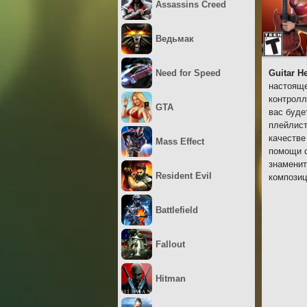
Assassins Creed
Ведьмак
Need for Speed
Guitar H
настояще
контролл
GTA
вас буде
плейлист
качестве
Mass Effect
помощи с
знаменит
Resident Evil
композиц
Battlefield
Fallout
Hitman