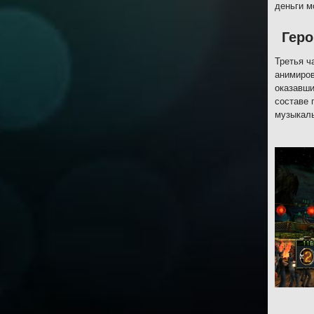
деньги м
Геро
Третья ч
анимиров
оказавши
составе 
музыкаль