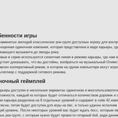
бенности игры
знаменитых мелодий классических рок-групп доступных игроку для воспр
ноценная одиночная компания, которая представлена в виде карьеры, гд
инающего музыканта до звезды рока;
рвые в серии используется сюжетная линия в режиме карьеры, где нам 
дстоит доказывать, что вы достойны, взобраться на музыкальный Олимп
авлен кооперативный режим, в котором на одном компьютере могут игра
ьтиплеер с поддержкой сетевого режима.
ночный геймплей
рьеры доступен в нескольких вариантах одиночном и многопользователь
ложности, каждый из которых будет отличаться количеством дорожек и 
я карьера разделена на 8 отдельных уровней и содержит в себе 42 изв
 песни, пятая будет доступна для игры на бис, и только удачно исполнив
й уровень. После некоторых уровней вас будет ждать босс, которым яв
ых рок-групп, с которым нужно будет провести гитарный бой, ради дене