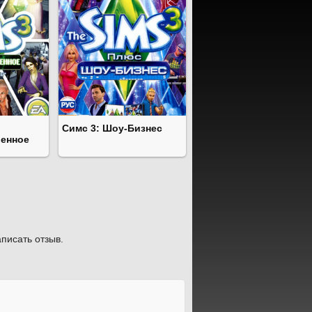
Симс 3: Шоу-Бизнес
венное
писать отзыв.