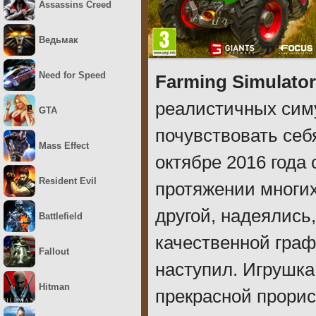
Assassins Creed
Ведьмак
Need for Speed
Farming Simulator
реалистичных сим
GTA
почувствовать себ
Mass Effect
октябре 2016 года 
Resident Evil
протяжении многих
другой, надеялись
Battlefield
качественной граф
Fallout
наступил. Игрушка
Hitman
прекрасной прорис