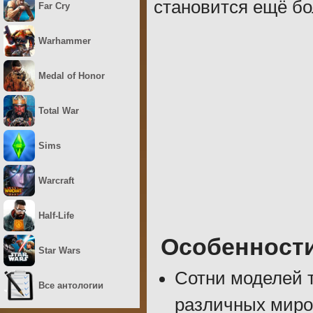
становится ещё бо
Far Cry
Warhammer
Medal of Honor
Total War
Sims
Warcraft
Half-Life
Особенност
Star Wars
Сотни моделей т
Все антологии
различных миро