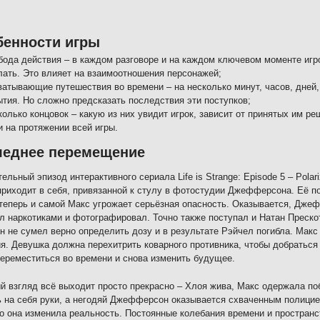
бенности игры
бода действия – в каждом разговоре и на каждом ключевом моменте игро
лать. Это влияет на взаимоотношения персонажей;
ватывающие путешествия во времени – на несколько минут, часов, дне
ытия. Но сложно предсказать последствия эти поступков;
колько концовок – какую из них увидит игрок, зависит от принятых им р
и на протяжении всей игры.
леднее перемещение
ельный эпизод интерактивного сериала Life is Strange: Episode 5 – Pola
приходит в себя, привязанной к стулу в фотостудии Джефферсона. Её п
 теперь и самой Макс угрожает серьёзная опасность. Оказывается, Дж
л наркотиками и фотографировал. Точно также поступал и Натан Преско
н не сумел верно определить дозу и в результате Рэйчел погибла. Макс
я. Девушка должна перехитрить коварного противника, чтобы добраться
ереместиться во времени и снова изменить будущее.
й взгляд всё выходит просто прекрасно – Хлоя жива, Макс одержала поб
 на себя руки, а негодяй Джефферсон оказывается схваченным полицие
о она изменила реальность. Постоянные колебания времени и пространст