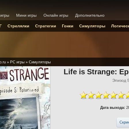
 игры
Мини игры
Онлайн игры
Дополнительно
Г
Стрелялки
Стратегии
Гонки
Симуляторы
Логичес
p.ru
»
PC игры
»
Симуляторы
Life is Strange: E
Эпизод 5
Дата выхода:
28
Скри