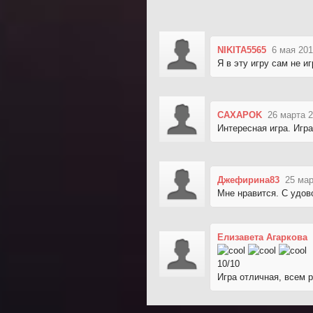
NIKITA5565
6 мая 201
Я в эту игру сам не и
CAXAPOK
26 марта 2
Интересная игра. Игр
Джефирина83
25 мар
Мне нравится. С удов
Елизавета Агаркова
10/10
Игра отличная, всем 