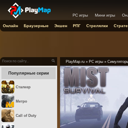
PC игры
Мини игры
Он
Онлайн
Браузерные
Экшен
РПГ
Стрелялки
Страте
PlayMap.ru
»
PC игры
»
Симулятор
Популярные серии
Сталкер
Метро
Call of Duty