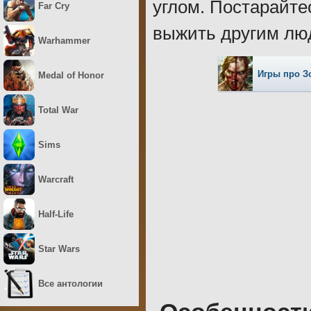
углом. Постарайте
Far Cry
выжить другим лю
Warhammer
Игры про З
Medal of Honor
Total War
Sims
Warcraft
Half-Life
Star Wars
Все антологии