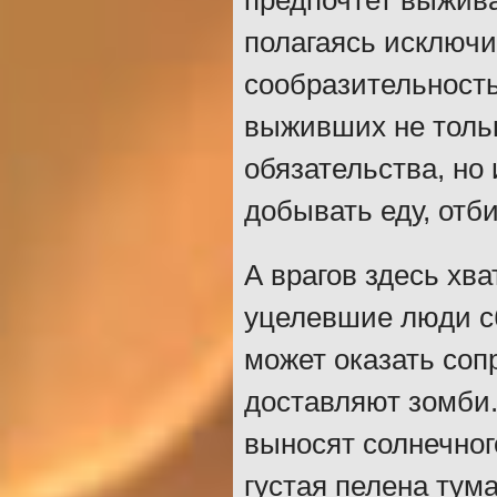
предпочтет выжива
полагаясь исключи
сообразительность
выживших не толь
обязательства, но
добывать еду, отби
А врагов здесь хва
уцелевшие люди сб
может оказать со
доставляют зомби. 
выносят солнечног
густая пелена тум