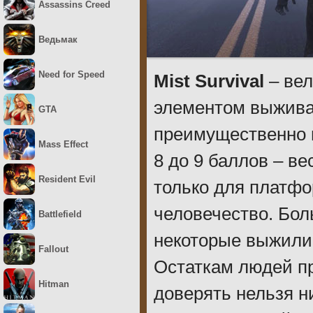
Assassins Creed
Ведьмак
Need for Speed
Mist Survival
– вел
элементом выживан
GTA
преимущественно 
Mass Effect
8 до 9 баллов – в
Resident Evil
только для платф
человечество. Бол
Battlefield
некоторые выжили 
Fallout
Остаткам людей пр
Hitman
доверять нельзя н