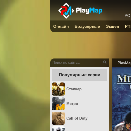
PC
Онлайн
Браузерные
Экшен
РП
PlayMa
Популярные серии
Сталкер
Метро
Call of Duty