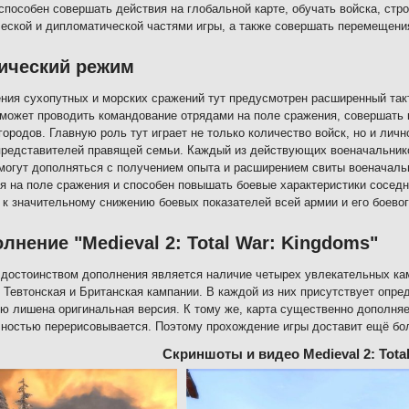
способен совершать действия на глобальной карте, обучать войска, стро
еской и дипломатической частями игры, а также совершать перемещени
ический режим
ния сухопутных и морских сражений тут предусмотрен расширенный такт
может проводить командование отрядами на поле сражения, совершать 
городов. Главную роль тут играет не только количество войск, но и лич
представителей правящей семьи. Каждый из действующих военачальнико
могут дополняться с получением опыта и расширением свиты военачаль
я на поле сражения и способен повышать боевые характеристики соседн
 к значительному снижению боевых показателей всей армии и его боевог
лнение "Medieval 2: Total War: Kingdoms"
достоинством дополнения является наличие четырех увлекательных ка
 Тевтонская и Британская кампании. В каждой из них присутствует опре
ю лишена оригинальная версия. К тому же, карта существенно дополняет
ностью перерисовывается. Поэтому прохождение игры доставит ещё бо
Скриншоты и видео Medieval 2: Tota