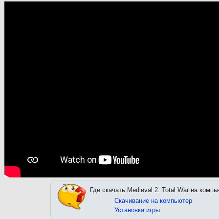
Где скачать Medieval 2: Total War на компь
Скачивание на компьютер
Установка игры