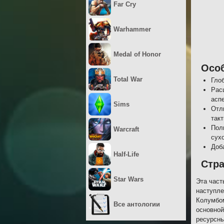
Far Cry
Warhammer
Medal of Honor
Осо
Total War
Гло
Рас
асп
Sims
Отл
так
Пол
Warcraft
сух
Доб
Half-Life
Стра
Star Wars
Эта част
наступле
Колумбом
Все антологии
основной
ресурсны