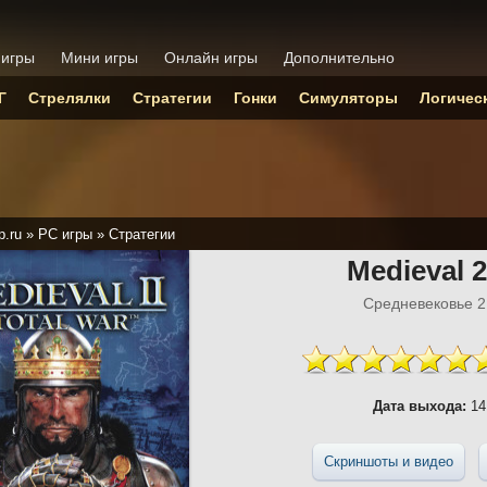
 игры
Мини игры
Онлайн игры
Дополнительно
Г
Стрелялки
Стратегии
Гонки
Симуляторы
Логичес
p.ru
»
PC игры
»
Стратегии
Medieval 2
Средневековье 2
Дата выхода:
14
Скриншоты и видео