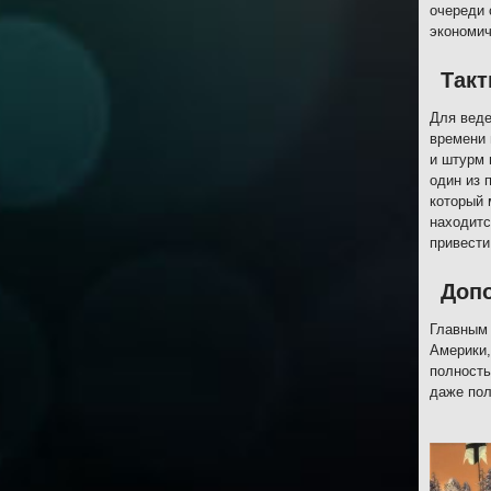
очереди 
экономич
Такт
Для веде
времени 
и штурм 
один из 
который 
находитс
привести
Допо
Главным 
Америки,
полность
даже пол