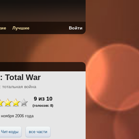
кие
Лучшие
Войти
: Total War
: тотальная война
9
из
10
(голосов:
8
)
 ноября 2006 года
Чит-коды
все части