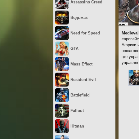
Assassins Creed
Ведьмак
Need for Speed
Medieval
европейс
Африки и
GTA
пошагово
где упра
управляя
Mass Effect
Resident Evil
Battlefield
Fallout
Hitman