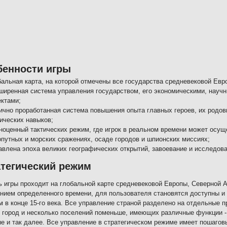
бенности игры
бальная карта, на которой отмечены все государства средневековой Евр
ширенная система управления государством, его экономическими, науч
ектами;
ично проработанная система повышения опыта главных героев, их родов
тических навыков;
ноценный тактических режим, где игрок в реальном времени может осущ
опутных и морских сражениях, осаде городов и шпионских миссиях;
авлена эпоха великих географических открытий, завоевание и исследова
тегический режим
ь игры проходит на глобальной карте средневековой Европы, Северной 
нием определенного времени, для пользователя становятся доступны и 
 в конце 15-го века. Все управление страной разделено на отдельные п
 город и несколько поселений поменьше, имеющих различные функции - 
е и так далее. Все управление в стратегическом режиме имеет пошагов