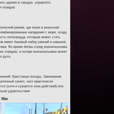
ить здания в городах, управлять
я отрядов.
ический режим, где игрок в реальном
комбинированные нападения с моря, осаду
ность полководца, которым может стать
в имеет базовый набор умений и навыков,
ника. Во время битвы отряд военачальника
их отрядов, а потеря военачальника может
о духа.
мпаний: Крестовые походы, Завоевание
деленный сюжет, чего практически
ся (хотя и сужается зона действий) или
льше удовольствия.
l War