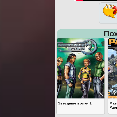
Пох
Звездные волки 1
Mass
Рас