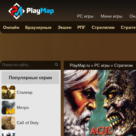
PC игры
Мини игры
Он
Онлайн
Браузерные
Экшен
РПГ
Стрелялки
Страте
PlayMap.ru
»
PC игры
»
Стратегии
Популярные серии
Сталкер
Метро
Call of Duty