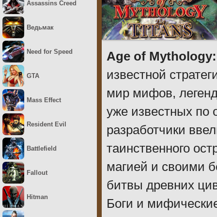
Assassins Creed
Ведьмак
Need for Speed
Age of Mythology:
известной стратег
GTA
мир мифов, легенд
Mass Effect
уже известных по 
Resident Evil
разработчики ввел
таинственного ост
Battlefield
магией и своими б
Fallout
битвы древних цив
Hitman
Боги и мифические