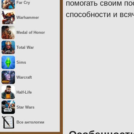
помогать своим по
Far Cry
способности и вся
Warhammer
Medal of Honor
Total War
Sims
Warcraft
Half-Life
Star Wars
Все антологии